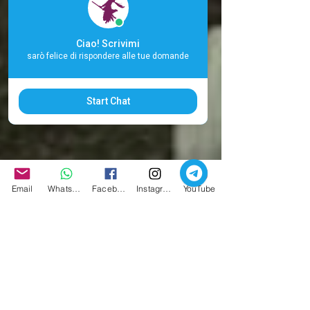
Ciao! Scrivimi
sarò felice di rispondere alle tue domande
Start Chat
Email
Whatsapp
Facebook
Instagram
YouTube