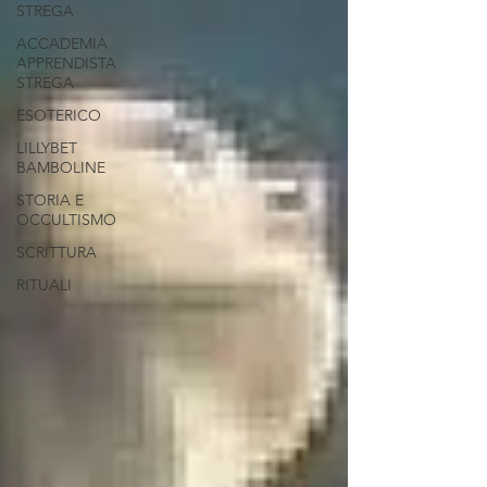
STREGA
ACCADEMIA
APPRENDISTA
STREGA
ESOTERICO
LILLYBET
BAMBOLINE
STORIA E
OCCULTISMO
SCRITTURA
RITUALI