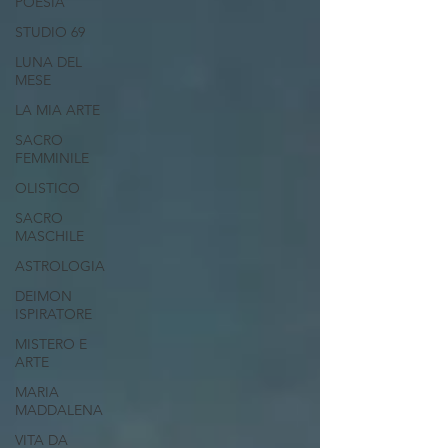
POESIA
STUDIO 69
LUNA DEL
MESE
LA MIA ARTE
SACRO
FEMMINILE
OLISTICO
SACRO
MASCHILE
ASTROLOGIA
DEIMON
ISPIRATORE
MISTERO E
ARTE
MARIA
MADDALENA
VITA DA