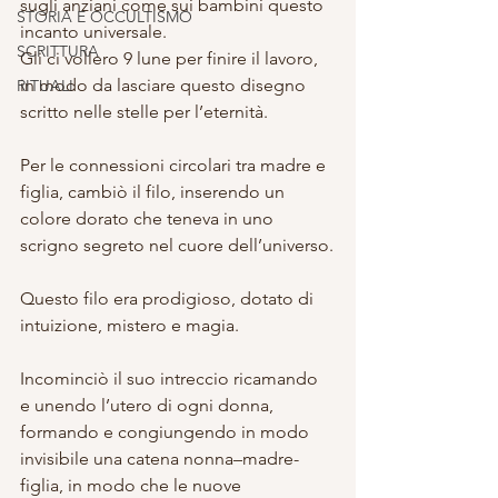
sugli anziani come sui bambini questo 
STORIA E OCCULTISMO
incanto universale.
SCRITTURA
Gli ci vollero 9 lune per finire il lavoro, 
in modo da lasciare questo disegno 
RITUALI
scritto nelle stelle per l’eternità.
Per le connessioni circolari tra madre e 
figlia, cambiò il filo, inserendo un 
colore dorato che teneva in uno 
scrigno segreto nel cuore dell’universo.
Questo filo era prodigioso, dotato di 
intuizione, mistero e magia.
Incominciò il suo intreccio ricamando 
e unendo l’utero di ogni donna, 
formando e congiungendo in modo 
invisibile una catena nonna–madre- 
figlia, in modo che le nuove 