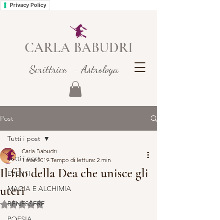
Privacy Policy
CARLA BABUDRI
Scrittrice - Astrologa
Post
Tutti i post
Carla Babudri
Tutti i post
1 mar 2019
Tempo di lettura: 2 min
Il filo della Dea che unisce gli
EVENTI
uteri
MAGIA E ALCHIMIA
BENESSERE
Valutazione NaN stelle su 5.
POESIA