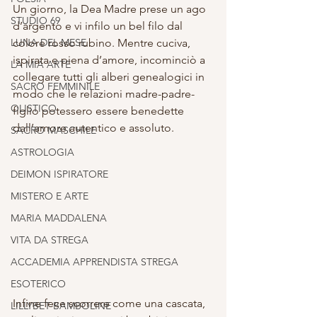
Un giorno, la Dea Madre prese un ago 
STUDIO 69
d’argento e vi infilo un bel filo dal 
LUNA DEL MESE
colore rosso rubino. Mentre cuciva, 
ispirata e piena d’amore, incominciò a 
LA MIA ARTE
collegare tutti gli alberi genealogici in 
SACRO FEMMINILE
modo che le relazioni madre-padre-
OLISTICO
figlio potessero essere benedette 
dall’amore autentico e assoluto.
SACRO MASCHILE
ASTROLOGIA
DEIMON ISPIRATORE
MISTERO E ARTE
MARIA MADDALENA
VITA DA STREGA
ACCADEMIA APPRENDISTA STREGA
ESOTERICO
Infine fece scorrere come una cascata, 
LILLYBET BAMBOLINE