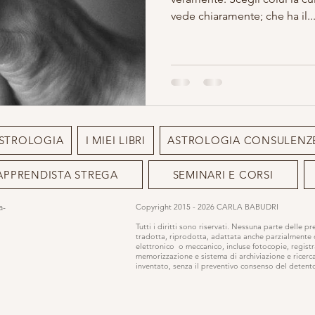
vede chiaramente; che ha il..
STROLOGIA
I MIEI LIBRI
ASTROLOGIA CONSULENZ
APPRENDISTA STREGA
SEMINARI E CORSI
ia-
Copyright 2015 - 2026 CARLA BABUDRI
Tutti i diritti sono riservati. Nessuna parte delle p
tradotta, riprodotta, adattata anche parzialmente
elettronico o meccanico, incluse fotocopie, registr
memorizzazione e sistema di archiviazione e ricerc
inventato, senza il preventivo consenso del detentor