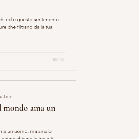
chi ed è questo sentimento
ure che filtrano dalla tua
a: 3 min
il mondo ama un
 ama un uomo, ma amalo
i anima chiama la tua e ti