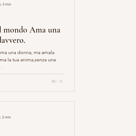
: 3 min
 il mondo Ama una
avvero.
E OCCULTISMO
Ama una donna, ma amala
..
: 2 min