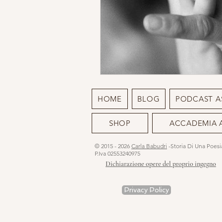
HOME
BLOG
PODCAST A
SHOP
ACCADEMIA 
© 2015 - 2026
Carla Babudri
-Storia Di Una Poes
P.Iva 02553240975
Dichiarazione opere del proprio ingegno
Privacy Policy