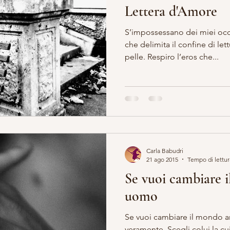
Lettera d'Amore
S’impossessano dei miei oc
che delimita il confine di lett
pelle. Respiro l’eros che...
Carla Babudri
21 ago 2015
Tempo di lettur
Se vuoi cambiare 
uomo
Se vuoi cambiare il mondo
veramente. Scegli colui la cu