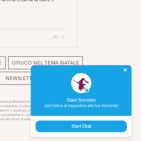
.
E
OFIUCO NEL TEMA NATALE
NEWSLETTER
BIO
Ciao! Scrivimi
resenti pubblicazioni o sito può essere
sarò felice di rispondere alle tue domande
 o trasmessa in alcun modo,
azioni o qualsiasi altro modo di
a attualmente in uso o che verrà
e dei diritti d’autore.
Start Chat