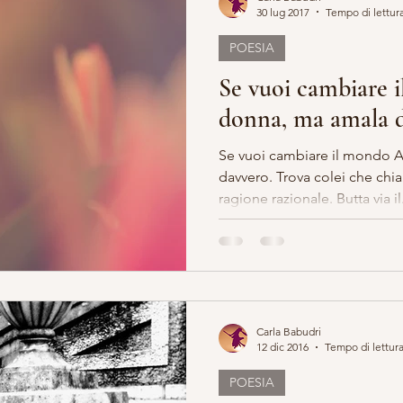
30 lug 2017
Tempo di lettura
POESIA
ERO E ARTE
MARIA MADDALENA
VITA DA STREGA
Se vuoi cambiare
donna, ma amala d
EGA
ESOTERICO
LILLYBET BAMBOLINE
STORIA 
Se vuoi cambiare il mondo 
davvero. Trova colei che chiama la tua anima,senza una
ragione razionale. Butta via il.
Carla Babudri
12 dic 2016
Tempo di lettura
POESIA