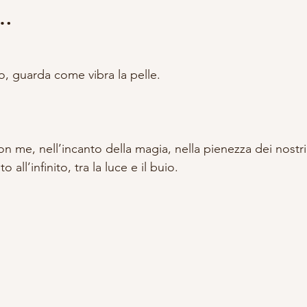
o…
lle su 5.
DDALENA
VITA DA STREGA
ACCADEMIA APPRENDISTA S
o, guarda come vibra la pelle.
A E OCCULTISMO
SCRITTURA
RITUALI
n me, nell’incanto della magia, nella pienezza dei nostri 
to all’infinito, tra la luce e il buio.