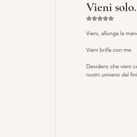
Vieni sol
Valutazione NaN ste
MISTERO E ARTE
MARIA MA
Vieni, allunga la man
LILLYBET BAMBOLINE
STORI
Vieni brilla con me.
Desidero che vieni co
nostri universi dal fini