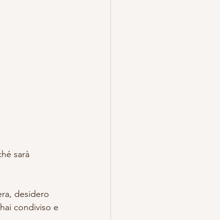
ché sarà 
era, desidero 
hai condiviso e 