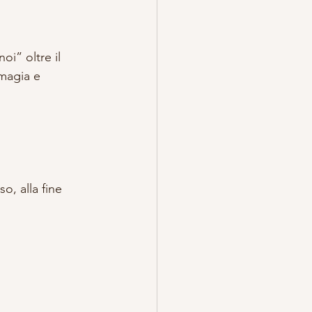
oi” oltre il 
 magia e 
o, alla fine 