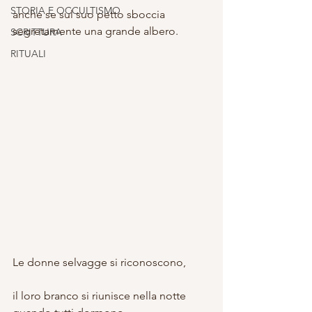
STORIA E OCCULTISMO
anche se sul suo petto sboccia 
segretamente una grande albero.
SCRITTURA
RITUALI
Le donne selvagge si riconoscono,
il loro branco si riunisce nella notte 