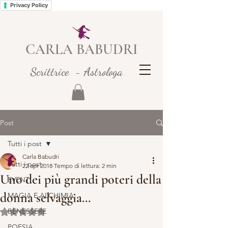
Privacy Policy
CARLA BABUDRI
Scrittrice - Astrologa
Post
Tutti i post
Carla Babudri
Tutti i post
22 apr 2018
Tempo di lettura: 2 min
Uno dei più grandi poteri della
EVENTI
donna selvaggia…
MAGIA E ALCHIMIA
BENESSERE
Valutazione NaN stelle su 5.
POESIA