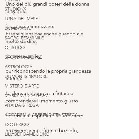
Uno dei più grandi poteri della donna 
STUDIO 69
selvaggia
LUNA DEL MESE
è sapersi mimetizzare.
LA MIA ARTE
Essere silenziosa anche quando c’è 
SACRO FEMMINILE
molto da dire,
OLISTICO
rimanere umile,
SACRO MASCHILE
ASTROLOGIA
pur riconoscendo la propria grandezza 
DEIMON ISPIRATORE
interna.
MISTERO E ARTE
La donna selvaggia sa fiutare e 
MARIA MADDALENA
comprendere il momento giusto
VITA DA STREGA
ACCADEMIA APPRENDISTA STREGA
per lasciare esprimere il suo potere.
ESOTERICO
Sa essere seme,  fiore e bozzolo,
LILLYBET BAMBOLINE