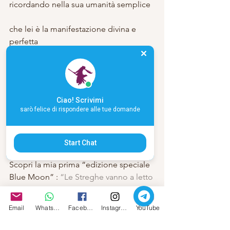
ricordando nella sua umanità semplice
che lei è la manifestazione divina e 
perfetta
di tutto ciò che c’è.
La donna selvaggia che abita in me,
Ciao! Scrivimi
sarò felice di rispondere alle tue domande
saluta la donna selvaggia che esiste in 
te.
Start Chat
Scopri la mia prima “edizione speciale 
Blue Moon” : 
“Le Streghe vanno a letto 
presto“:
Email
Whatsapp
Facebook
Instagram
YouTube
Immagine boudoiryoga 
#femminileselvaggio
#femminilesacro