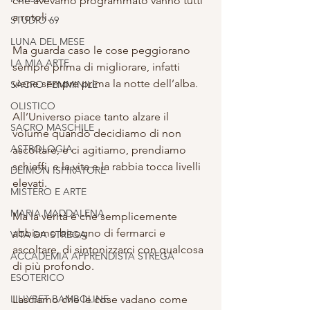
che avevamo programmato vanno tutti 
a rotoli…
STUDIO 69
LUNA DEL MESE
Ma guarda caso le cose peggiorano 
LA MIA ARTE
sempre prima di migliorare, infatti 
viene sempre prima la notte dell’alba.
SACRO FEMMINILE
OLISTICO
All’Universo piace tanto alzare il 
SACRO MASCHILE
volume quando decidiamo di non 
ASTROLOGIA
ascoltare, e ci agitiamo, prendiamo 
schiaffi, e la vita e la rabbia tocca livelli 
DEIMON ISPIRATORE
elevati.
MISTERO E ARTE
MARIA MADDALENA
Ma la verità è che semplicemente 
abbiamo bisogno di fermarci e 
VITA DA STREGA
ascoltare, di sintonizzarci con qualcosa 
ACCADEMIA APPRENDISTA STREGA
di più profondo.
ESOTERICO
LILLYBET BAMBOLINE
Lasciamo che le cose vadano come 