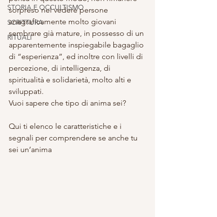
STORIA E OCCULTISMO
sorpreso nel vedere persone 
anagraficamente molto giovani 
SCRITTURA
sembrare già mature, in possesso di un 
RITUALI
apparentemente inspiegabile bagaglio 
di “esperienza”, ed inoltre con livelli di 
percezione, di intelligenza, di 
spiritualità e solidarietà, molto alti e 
sviluppati.
Vuoi sapere che tipo di anima sei?
Qui ti elenco le caratteristiche e i 
segnali per comprendere se anche tu 
sei un’anima