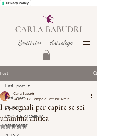
Privacy Policy
CARLA BABUDRI
Scrittrice - Astrologa
Post
Tutti i post
Carla Babudri
Tutti i post
24 apr 2018
Tempo di lettura: 4 min
I 13 segnali per capire se sei
EVENTI
un’anima antica
MAGIA E ALCHIMIA
BENESSERE
Valutazione NaN stelle su 5.
POESIA