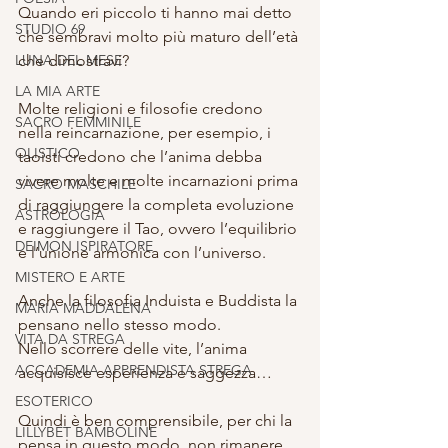
Quando eri piccolo ti hanno mai detto 
STUDIO 69
che sembravi molto più maturo dell’età 
LUNA DEL MESE
che dimostravi?
LA MIA ARTE
Molte religioni e filosofie credono 
SACRO FEMMINILE
nella reincarnazione, per esempio, i 
OLISTICO
taoisti credono che l’anima debba 
vivere molte e molte incarnazioni prima 
SACRO MASCHILE
di raggiungere la completa evoluzione 
ASTROLOGIA
e raggiungere il Tao, ovvero l’equilibrio 
DEIMON ISPIRATORE
e l’unione armonica con l’universo.
MISTERO E ARTE
Anche la filosofia Induista e Buddista la 
MARIA MADDALENA
pensano nello stesso modo.
VITA DA STREGA
Nello scorrere delle vite, l’anima 
ACCADEMIA APPRENDISTA STREGA
acquisisce esperienza e saggezza…
ESOTERICO
Quindi è ben comprensibile, per chi la 
LILLYBET BAMBOLINE
pensa in questo modo, non rimanere 