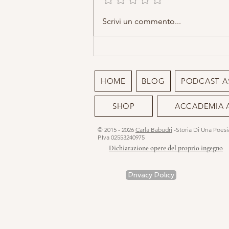
La pianta che le streghe
Scrivi un commento...
conoscevano e tu no: l'Eringio
Marino la pianta erotica
HOME
BLOG
PODCAST A
SHOP
ACCADEMIA 
© 2015 - 2026
Carla Babudri
-Storia Di Una Poes
P.Iva 02553240975
Dichiarazione opere del proprio ingegno
Privacy Policy