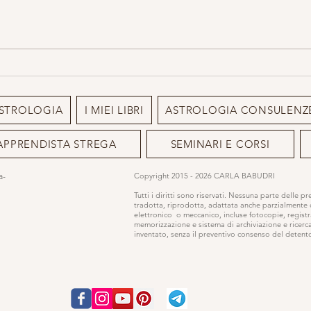
Luna Piena: Rituale del Tè e
5 Bar
Tarocchi
accom
STROLOGIA
I MIEI LIBRI
ASTROLOGIA CONSULENZ
APPRENDISTA STREGA
SEMINARI E CORSI
ia-
Copyright 2015 - 2026 CARLA BABUDRI
Tutti i diritti sono riservati. Nessuna parte delle p
tradotta, riprodotta, adattata anche parzialmente
elettronico o meccanico, incluse fotocopie, registr
memorizzazione e sistema di archiviazione e ricerc
inventato, senza il preventivo consenso del detentor