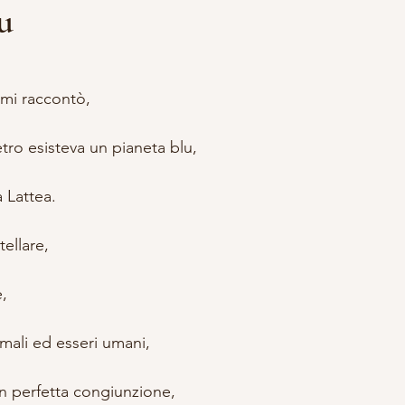
u
lle su 5.
DDALENA
VITA DA STREGA
ACCADEMIA APPRENDISTA S
 mi raccontò,
A E OCCULTISMO
SCRITTURA
RITUALI
tro esisteva un pianeta blu,
a Lattea.
tellare,
e,
imali ed esseri umani,
in perfetta congiunzione,