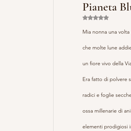
Pianeta Bl
Valutazione NaN ste
MISTERO E ARTE
MARIA MA
Mia nonna una volta
LILLYBET BAMBOLINE
STORI
che molte lune addie
un fiore vivo della Vi
Era fatto di polvere s
radici e foglie secch
ossa millenarie di an
elementi prodigiosi 