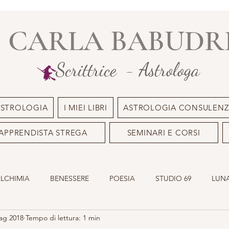
CARLA BABUDR
Scrittrice - Astrologa
ASTROLOGIA
I MIEI LIBRI
ASTROLOGIA CONSULENZ
APPRENDISTA STREGA
SEMINARI E CORSI
ALCHIMIA
BENESSERE
POESIA
STUDIO 69
LUNA
ag 2018
Tempo di lettura: 1 min
ILE
OLISTICO
SACRO MASCHILE
ASTROLOGIA