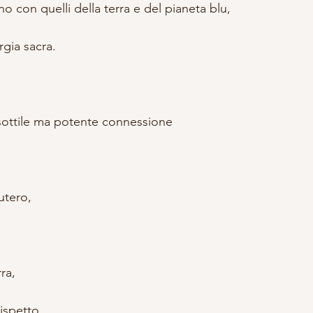
o con quelli della terra e del pianeta blu,
gia sacra.
sottile ma potente connessione
’utero,
ra,
ispetto