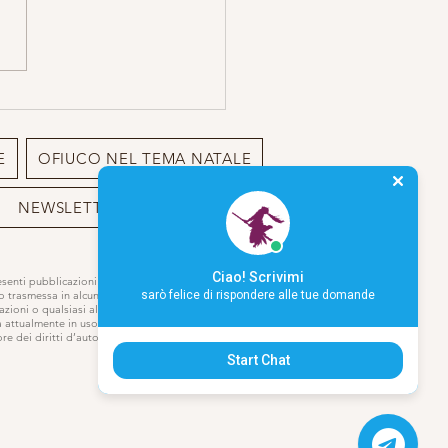
attoli Magici per
pagnare il 2026
E
OFIUCO NEL TEMA NATALE
NEWSLETTER
BIO
Ciao! Scrivimi
resenti pubblicazioni o sito può essere
 o trasmessa in alcun modo,
sarò felice di rispondere alle tue domande
azioni o qualsiasi altro modo di
a attualmente in uso o che verrà
e dei diritti d’autore.
Start Chat