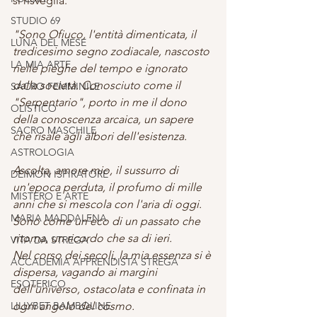
si risveglia. 
STUDIO 69
"Sono Ofiuco, l'entità dimenticata, il 
LUNA DEL MESE
tredicesimo segno zodiacale, nascosto 
LA MIA ARTE
nelle pieghe del tempo e ignorato 
dalla società. Conosciuto come il 
SACRO FEMMINILE
"Serpentario", porto in me il dono 
OLISTICO
della conoscenza arcaica, un sapere 
SACRO MASCHILE
che risale agli albori dell'esistenza.
ASTROLOGIA
Ascolta, amore mio, il sussurro di 
DEIMON ISPIRATORE
un'epoca perduta, il profumo di mille 
MISTERO E ARTE
anni che si mescola con l'aria di oggi. 
MARIA MADDALENA
Sono come un'eco di un passato che 
ritorna, un ricordo che sa di ieri. 
VITA DA STREGA
Nel corso dei secoli, la mia essenza si è 
ACCADEMIA APPRENDISTA STREGA
dispersa, vagando ai margini 
ESOTERICO
dell'universo, ostacolata e confinata in 
LILLYBET BAMBOLINE
ogni angolo del cosmo.