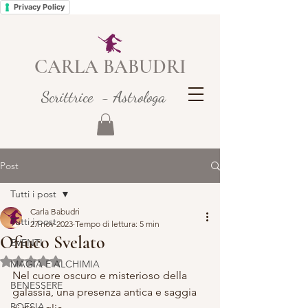
Privacy Policy
CARLA BABUDRI
Scrittrice - Astrologa
Post
Tutti i post
Carla Babudri
Tutti i post
27 nov 2023
Tempo di lettura: 5 min
Ofiuco Svelato
EVENTI
Valutazione NaN stelle su 5.
MAGIA E ALCHIMIA
Nel cuore oscuro e misterioso della 
BENESSERE
galassia, una presenza antica e saggia 
POESIA