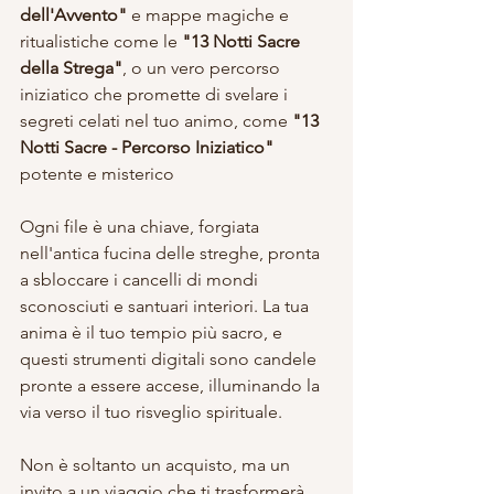
dell'Avvento" 
e mappe magiche e 
ritualistiche come le 
"13 Notti Sacre 
della Strega"
, o un vero percorso 
iniziatico che promette di svelare i 
segreti celati nel tuo animo, come 
"13 
Notti Sacre - Percorso Iniziatico"
potente e misterico
Ogni file è una chiave, forgiata 
nell'antica fucina delle streghe, pronta 
a sbloccare i cancelli di mondi 
sconosciuti e santuari interiori. La tua 
anima è il tuo tempio più sacro, e 
questi strumenti digitali sono candele 
pronte a essere accese, illuminando la 
via verso il tuo risveglio spirituale.
Non è soltanto un acquisto, ma un 
invito a un viaggio che ti trasformerà. 