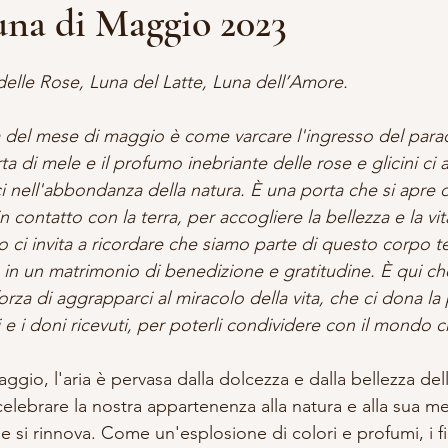
una di Maggio 2023
lle su 5.
DDALENA
VITA DA STREGA
ACCADEMIA APPRENDISTA S
 delle Rose, Luna del Latte, Luna dell’Amore.
ia del mese di maggio è come varcare l'ingresso del para
A E OCCULTISMO
SCRITTURA
RITUALI
a di mele e il profumo inebriante delle rose e glicini ci 
 nell'abbondanza della natura. È una porta che si apre da
 contatto con la terra, per accogliere la bellezza e la vital
o ci invita a ricordare che siamo parte di questo corpo t
 in un matrimonio di benedizione e gratitudine. È qui ch
 forza di aggrapparci al miracolo della vita, che ci dona la p
ti e i doni ricevuti, per poterli condividere con il mondo 
gio, l'aria è pervasa dalla dolcezza e dalla bellezza dell
 celebrare la nostra appartenenza alla natura e alla sua me
 e si rinnova. Come un'esplosione di colori e profumi, i f