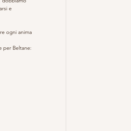
o, dobbiamo 
arsi e 
re ogni anima 
e per Beltane: 