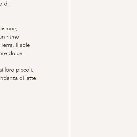
o di 
cisione, 
un ritmo 
erra. Il sole 
ore dolce.
 loro piccoli, 
ndanza di latte 