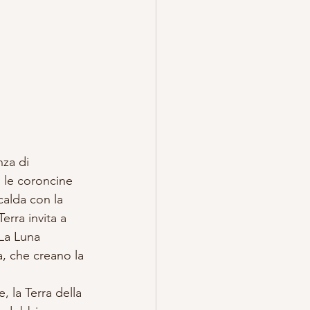
nza di 
on le coroncine 
scalda con la 
rra invita a 
 La Luna 
, che creano la 
 la Terra della 