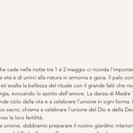
che cade nella notte tra 1 e 2 maggio ci ricorda l'importa
la vita e di unirci alla natura in armonia e gioia. Il palo c
orati esalta la bellezza del rituale con il grande falò che ri
rgia, evocando lo spirito dell’amore. La danza di Madre Te
ande ciclo della vita e a celebrare l’unione in ogni forma.
o sacro, chiama a celebrare l'unione del Dio e della Dea
rso la loro fertilità. 
 unione, dobbiamo preparare il nostro giardino interiore,