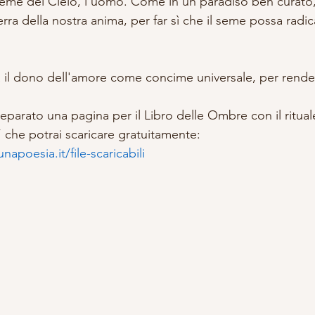
 seme del Cielo, l'uomo. Come in un paradiso ben curat
terra della nostra anima, per far sì che il seme possa radic
 il dono dell'amore come concime universale, per rende
reparato una pagina per il Libro delle Ombre con il ritual
 che potrai scaricare gratuitamente: 
napoesia.it/file-scaricabili