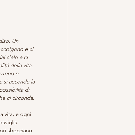
TREGA
ESOTERICO
diso. Un 
accolgono e ci 
l cielo e ci 
ità della vita. 
erreno e 
e si accende la 
ossibilità di 
che ci circonda.
a vita, e ogni 
raviglia.
iori sbocciano 