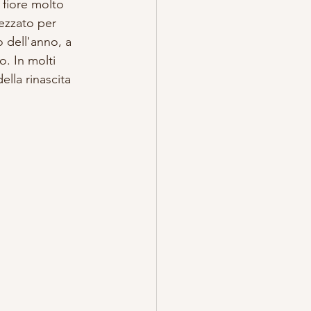
 fiore molto 
ezzato per 
o dell'anno, a 
o. In molti 
ella rinascita 