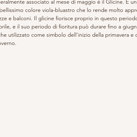
neralmente associato al mese di maggio è il Glicine. È un
ellissimo colore viola-bluastro che lo rende molto appr
zze e balconi. Il glicine fiorisce proprio in questo period
aprile, e il suo periodo di fioritura può durare fino a giugn
che utilizzato come simbolo dell'inizio della primavera e d
nverno.