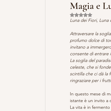
Magia e L
Valutazione NaN ste
MISTERO E ARTE
MARIA MA
Luna dei Fiori, Luna
Attraversare la sogl
LILLYBET BAMBOLINE
STORI
profumo dolce di tort
invitano a immergerci
consente di entrare in
La soglia del paradis
celeste, che si fonde
scintilla che ci dà la
ringraziare per i frut
In questo mese di mag
istante è un invito a
La vita è in fermento