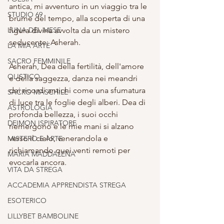
antica, mi avventuro in un viaggio tra le 
STUDIO 69
brume del tempo, alla scoperta di una 
LUNA DEL MESE
figura divina avvolta da un mistero 
seducente: Asherah.
LA MIA ARTE
SACRO FEMMINILE
Asherah, Dea della fertilità, dell'amore 
OLISTICO
e della saggezza, danza nei meandri 
dei ricordi antichi come una sfumatura 
SACRO MASCHILE
di luce tra le foglie degli alberi. Dea di 
ASTROLOGIA
profonda bellezza, i suoi occhi 
DEIMON ISPIRATORE
riemergono e le mie mani si alzano 
verso il cielo, venerandola e 
MISTERO E ARTE
richiamando quei venti remoti per 
MARIA MADDALENA
evocarla ancora.
VITA DA STREGA
ACCADEMIA APPRENDISTA STREGA
ESOTERICO
LILLYBET BAMBOLINE