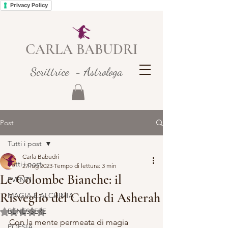
Privacy Policy
CARLA BABUDRI
Scrittrice - Astrologa
Post
Tutti i post
Carla Babudri
Tutti i post
27 lug 2023
Tempo di lettura: 3 min
Le Colombe Bianche: il
EVENTI
Risveglio del Culto di Asherah
MAGIA E ALCHIMIA
BENESSERE
Valutazione NaN stelle su 5.
Con la mente permeata di magia 
POESIA