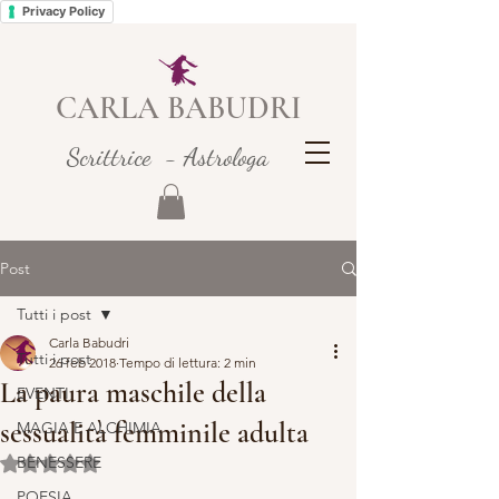
Privacy Policy
CARLA BABUDRI
Scrittrice - Astrologa
Post
Tutti i post
Carla Babudri
Tutti i post
26 feb 2018
Tempo di lettura: 2 min
La paura maschile della
EVENTI
sessualità femminile adulta
MAGIA E ALCHIMIA
BENESSERE
Valutazione NaN stelle su 5.
POESIA