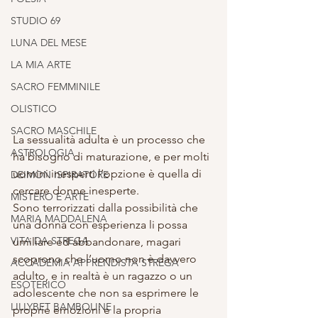
STUDIO 69
LUNA DEL MESE
LA MIA ARTE
SACRO FEMMINILE
OLISTICO
SACRO MASCHILE
La sessualità adulta è un processo che 
ASTROLOGIA
ha bisogno di maturazione, e per molti 
uomini inesperti l’opzione è quella di 
DEIMON ISPIRATORE
cercare donne inesperte.
MISTERO E ARTE
Sono terrorizzati dalla possibilità che 
MARIA MADDALENA
una donna con esperienza li possa 
VITA DA STREGA
umiliare ed abbandonare, magari 
scoprono che l’uomo non è davvero 
ACCADEMIA APPRENDISTA STREGA
adulto, e in realtà è un ragazzo o un 
ESOTERICO
adolescente che non sa esprimere le 
LILLYBET BAMBOLINE
proprie emozioni e la propria 