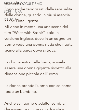
sessualità .
STORIA E OCCULTISMO
Sono anche terrorizzati dalla sensualità 
SCRITTURA
delle donne, quando in più si associa 
RITUALI
anche l’intelligenza.
Mi viene in mente una una scena del 
film “Waltz with Bashir“, solo in 
versione inglese, dove in un sogno un 
uomo vede una donna nuda che nuota 
vicino alla barca dove si trova.
La donna entra nella barca, si rivela 
essere una donna gigante rispetto alla 
dimensione piccola dell’uomo.
La donna prende l’uomo con se come 
fosse un bambino.
Anche se l’uomo è adulto, sembra 
decisamente più piccolo, fragile e 