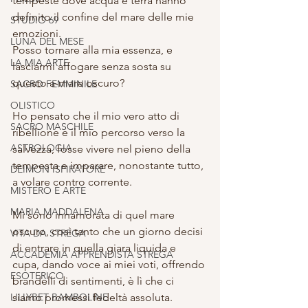
tempeste dove acqua e terra hanno 
definito il confine del mare delle mie 
STUDIO 69
emozioni. 
LUNA DEL MESE
Posso tornare alla mia essenza, e 
LA MIA ARTE
lasciarmi affogare senza sosta su 
questo a-mare oscuro?
SACRO FEMMINILE
OLISTICO
Ho pensato che il mio vero atto di 
SACRO MASCHILE
ribellione e il mio percorso verso la 
ASTROLOGIA
salvezza, fosse vivere nel pieno della 
tempesta e imparare, nonostante tutto, 
DEIMON ISPIRATORE
a volare contro corrente.
MISTERO E ARTE
MARIA MADDALENA
Mi sono innamorata di quel mare 
oscuro, così tanto che un giorno decisi 
VITA DA STREGA
di entrare in quella giara liquida e 
ACCADEMIA APPRENDISTA STREGA
cupa, dando voce ai miei voti, offrendo 
ESOTERICO
brandelli di sentimenti, è lì che ci 
LILLYBET BAMBOLINE
siamo promessi fedeltà assoluta.