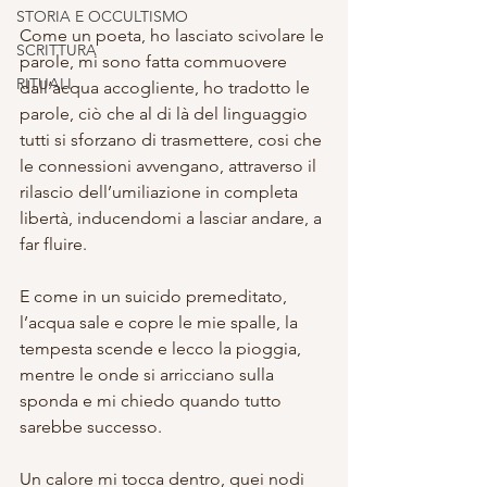
STORIA E OCCULTISMO
Come un poeta, ho lasciato scivolare le 
SCRITTURA
parole, mi sono fatta commuovere 
RITUALI
dall’acqua accogliente, ho tradotto le 
parole, ciò che al di là del linguaggio 
tutti si sforzano di trasmettere, cosi che 
le connessioni avvengano, attraverso il 
rilascio dell’umiliazione in completa 
libertà, inducendomi a lasciar andare, a 
far fluire. 
E come in un suicido premeditato, 
l’acqua sale e copre le mie spalle, la 
tempesta scende e lecco la pioggia, 
mentre le onde si arricciano sulla 
sponda e mi chiedo quando tutto 
sarebbe successo.
Un calore mi tocca dentro, quei nodi 