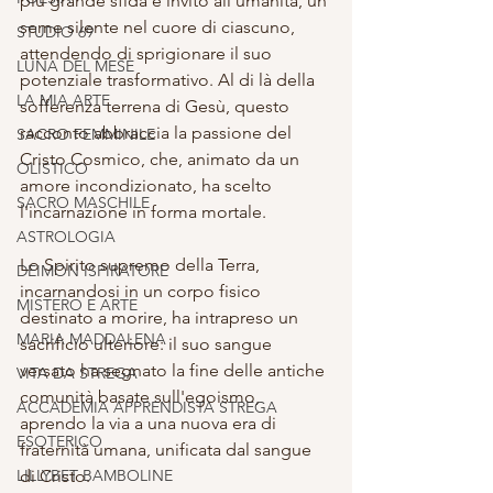
più grande sfida e invito all'umanità, un 
seme silente nel cuore di ciascuno, 
STUDIO 69
attendendo di sprigionare il suo 
LUNA DEL MESE
potenziale trasformativo. Al di là della 
LA MIA ARTE
sofferenza terrena di Gesù, questo 
racconto abbraccia la passione del 
SACRO FEMMINILE
Cristo Cosmico, che, animato da un 
OLISTICO
amore incondizionato, ha scelto 
SACRO MASCHILE
l'incarnazione in forma mortale. 
ASTROLOGIA
Lo Spirito supremo della Terra, 
DEIMON ISPIRATORE
incarnandosi in un corpo fisico 
MISTERO E ARTE
destinato a morire, ha intrapreso un 
MARIA MADDALENA
sacrificio ulteriore: il suo sangue 
versato ha segnato la fine delle antiche 
VITA DA STREGA
comunità basate sull'egoismo, 
ACCADEMIA APPRENDISTA STREGA
aprendo la via a una nuova era di 
ESOTERICO
fraternità umana, unificata dal sangue 
LILLYBET BAMBOLINE
di Cristo.