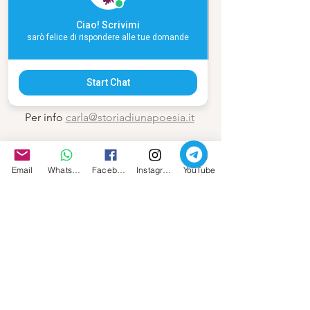
Edizione Limitata
Ciao! Scrivimi
Acquista
sarò felice di rispondere alle tue domande
Start Chat
Per info 
carla@storiadiunapoesia.it
Carla Babudri 2023 © Tutti i diritti degli 
Email
Whatsapp
Facebook
Instagram
YouTube
articoli sono riservati
--------------------------------------------------------
--------------------------------------------------------
----------------
 Il Mio Nuovo Libro: 
Seme Divino - Il 
Mistero Maschile