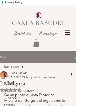
Privacy Policy
CARLA BABUDRI
Scrittrice - Astrologa
Post
Tutti i post
Carla Babudri
Tutti i post
29 mar 2024
Tempo di lettura: 3 min
Il Golgota
EVENTI
Valutazione NaN stelle su 5.
MAGIA E ALCHIMIA
Da un punto di vista Esoterico il 
BENESSERE
Mistero del Golgota si erge come la 
POESIA