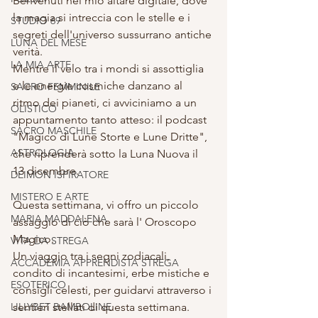
Benvenuti nel mio altare digitale, dove 
la magia si intreccia con le stelle e i 
STUDIO 69
segreti dell'universo sussurrano antiche 
LUNA DEL MESE
verità. 
LA MIA ARTE
Mentre il velo tra i mondi si assottiglia 
e le energie cosmiche danzano al 
SACRO FEMMINILE
ritmo dei pianeti, ci avviciniamo a un 
OLISTICO
appuntamento tanto atteso: il podcast 
SACRO MASCHILE
"Magico di Lune Storte e Lune Dritte", 
ASTROLOGIA
che riprenderà sotto la Luna Nuova il 
13 dicembre.
DEIMON ISPIRATORE
MISTERO E ARTE
Questa settimana, vi offro un piccolo 
MARIA MADDALENA
assaggio di ciò che sarà l' Oroscopo 
Magico. 
VITA DA STREGA
Un viaggio tra i segni zodiacali, 
ACCADEMIA APPRENDISTA STREGA
condito di incantesimi, erbe mistiche e 
ESOTERICO
consigli celesti, per guidarvi attraverso i 
LILLYBET BAMBOLINE
sentieri stellati di questa settimana.