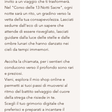
invito a un viaggio che ti trasformerà. 
Nel "Corso delle 13 Notti Sacre", ogni 
notte sarà un rito, un gradino verso la 
vetta della tua consapevolezza. Lasciati 
sedurre dall'eco di un sapere che 
attende di essere risvegliato, lasciati 
guidare dalla luce delle stelle e dalle 
ombre lunari che hanno danzato nei 
cieli da tempi immemori.
Ascolta la chiamata, per i sentieri che 
conducono verso il profondo sono rari 
e preziosi. 
Vieni, esplora il mio shop online e 
permetti ai tuoi passi di muoversi al 
ritmo del battito selvaggio del cuore 
della strega che risiede in te. 
Scegli il tuo grimorio digitale che 
preferisci e preparati a incantare il 