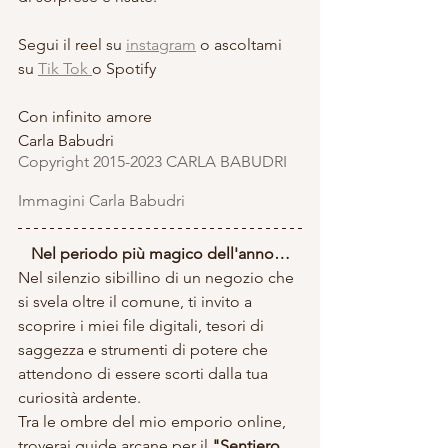
Segui il reel su 
instagram
 o ascoltami 
su 
Tik Tok 
o Spotify
Con infinito amore
Carla Babudri
Copyright 2015-2023 CARLA BABUDRI 
Immagini Carla Babudri
Nel periodo più magico dell'anno…
Nel silenzio sibillino di un negozio che 
si svela oltre il comune, ti invito a 
scoprire i miei file digitali, tesori di 
saggezza e strumenti di potere che 
attendono di essere scorti dalla tua 
curiosità ardente. 
Tra le ombre del mio emporio online, 
troverai guide arcane per il 
"Sentiero 