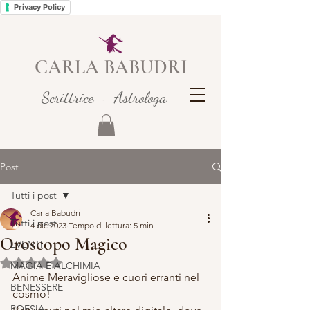
Privacy Policy
CARLA BABUDRI
Scrittrice - Astrologa
Post
Tutti i post
Carla Babudri
Tutti i post
4 dic 2023
Tempo di lettura: 5 min
Oroscopo Magico
EVENTI
Valutazione NaN stelle su 5.
MAGIA E ALCHIMIA
Anime Meravigliose e cuori erranti nel 
BENESSERE
cosmo! 
POESIA