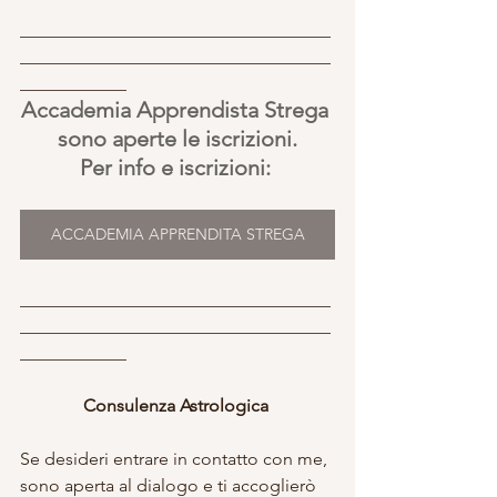
___________________________________
___________________________________
____________
Accademia Apprendista Strega 
sono aperte le iscrizioni.
Per info e iscrizioni: 
ACCADEMIA APPRENDITA STREGA
___________________________________
___________________________________
____________
Consulenza Astrologica 
Se desideri entrare in contatto con me, 
sono aperta al dialogo e ti accoglierò 