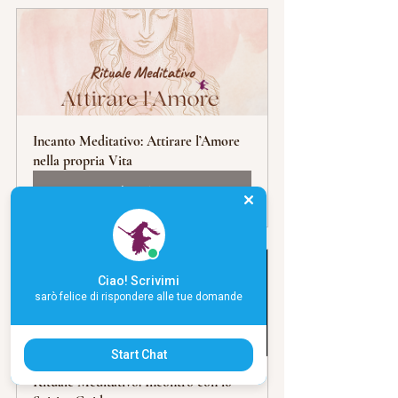
Incanto Meditativo: Attirare l’Amore 
nella propria Vita
Acquista
Ciao! Scrivimi
sarò felice di rispondere alle tue domande
Start Chat
Rituale Meditativo: Incontro con lo 