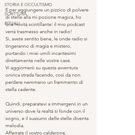
STORIA E OCCULTISMO
E per aggiungere un pizzico di polvere 
SCRITTURA
di stelle alla mi pozione magica, ho 
RITUALI
una novità scintillante: il mio podcast 
verrà trasmesso anche in radio! 
Sì, avete sentito bene, le onde radio si 
tingeranno di magia e mistero, 
portando i miei umili incantesimi 
direttamente nelle vostre case. 
Vi aggiornerò su questa avventura 
onirica strada facendo, così da non 
perdere nemmeno un frammento di 
stella cadente.
Quindi, preparatevi a immergervi in un 
universo dove la realtà si fonde con il 
sogno, e il sussurro delle stelle diventa 
melodia. 
Afferrate il vostro calderone, 