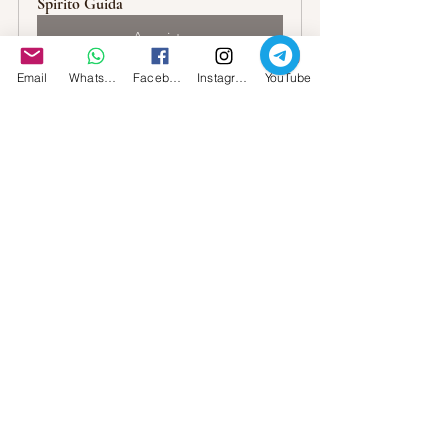
Spirito Guida
Acquista
Email
Whatsapp
Facebook
Instagram
YouTube
IL SENTIERO DELLE 4 
DOMENICHE DI AVVENTO - 
Percorso Iniziatico
Acquista