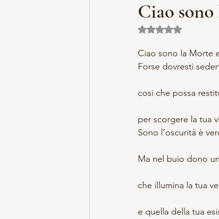
Ciao sono 
Valutazione NaN ste
MISTERO E ARTE
MARIA MA
Ciao sono la Morte e
Forse dovresti seder
LILLYBET BAMBOLINE
STORI
cosi che possa restit
per scorgere la tua v
Sono l’oscurità è ver
Ma nel buio dono una
che illumina la tua ve
e quella della tua es