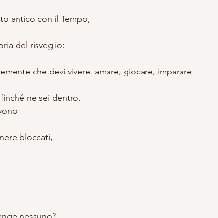
to antico con il Tempo,
ia del risveglio:
cemente che devi vivere, amare, giocare, imparare
 finché ne sei dentro.
ivono
nere bloccati,
iange nessuno?