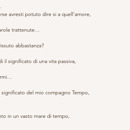
…
se avresti potuto dire si a quell’amore,
arole trattenute…
vissuto abbastanza?
il significato di una vita passiva,
narmi…
l significato del mio compagno Tempo,
to in un vasto mare di tempo,