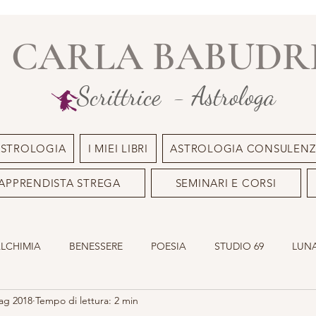
CARLA BABUDR
Scrittrice - Astrologa
ASTROLOGIA
I MIEI LIBRI
ASTROLOGIA CONSULENZ
APPRENDISTA STREGA
SEMINARI E CORSI
ALCHIMIA
BENESSERE
POESIA
STUDIO 69
LUNA
ag 2018
Tempo di lettura: 2 min
ILE
OLISTICO
SACRO MASCHILE
ASTROLOGIA