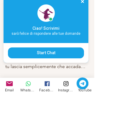
persona più perfetta, te stessa.
E’ tempo di spezzare i pretesti, gli 
errori, la morale
Ciao! Scrivimi
e adempire a ciò che il tuo cuore 
sarò felice di rispondere alle tue domande
desidera,
e se anche desiderassi una relazione,
Start Chat
tu lascia semplicemente che accada…
Sono qui, amami, amati
Email
Whatsapp
Facebook
Instagram
YouTube
guardiamo insieme le tue ombre, 
trasformiamole,
scopriamo le tue qualità e 
sviluppiamole,