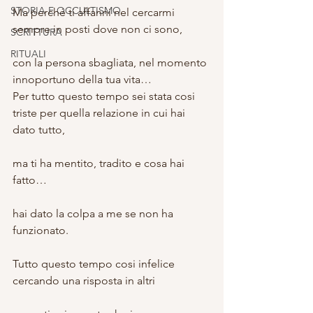
STORIA E OCCULTISMO
Ma perché ti affanni nel cercarmi 
sempre in posti dove non ci sono,
SCRITTURA
RITUALI
con la persona sbagliata, nel momento 
innoportuno della tua vita…
Per tutto questo tempo sei stata cosi 
triste per quella relazione in cui hai 
dato tutto,
ma ti ha mentito, tradito e cosa hai 
fatto…
hai dato la colpa a me se non ha 
funzionato.
Tutto questo tempo cosi infelice 
cercando una risposta in altri