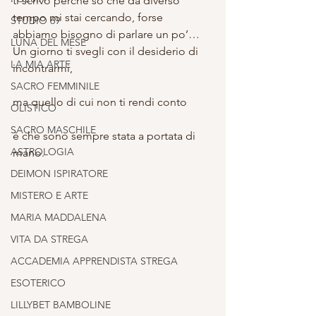
ti scrivo perché so che da diverso 
tempo mi stai cercando, forse 
STUDIO 69
abbiamo bisogno di parlare un po’…
LUNA DEL MESE
Un giorno ti svegli con il desiderio di 
LA MIA ARTE
incontrarmi,
SACRO FEMMINILE
ma quello di cui non ti rendi conto
OLISTICO
SACRO MASCHILE
è che sono sempre stata a portata di 
ASTROLOGIA
mano.
DEIMON ISPIRATORE
MISTERO E ARTE
MARIA MADDALENA
VITA DA STREGA
ACCADEMIA APPRENDISTA STREGA
ESOTERICO
LILLYBET BAMBOLINE