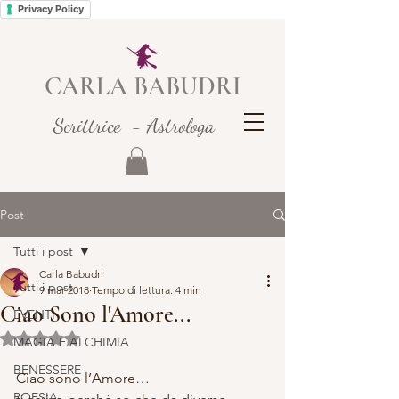
Privacy Policy
CARLA BABUDRI
Scrittrice - Astrologa
Post
Tutti i post
Carla Babudri
Tutti i post
9 mar 2018
Tempo di lettura: 4 min
Ciao Sono l'Amore...
EVENTI
Valutazione NaN stelle su 5.
MAGIA E ALCHIMIA
BENESSERE
Ciao sono l’Amore…
POESIA