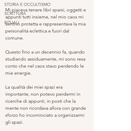
STORIA E OCCULTISMO
Mi piaceva tenere libri sparsi, oggetti e 
SCRITTURA
appunti tutti insieme, nel mio caos mi 
RITUALI
sentivo protetta e rappresentava la mia 
personalità eclettica e fuori dal 
comune.
Questo fino a un decennio fa, quando 
studiando assiduamente, mi sono resa 
conto che nel caos stavo perdendo le 
mie energie.
La qualità dei miei spazi era 
importante, non potevo perdermi in 
ricerche di appunti, in posti che la 
mente non ricordava allora con grande 
sforzo ho incominciato a organizzarmi 
gli spazi.