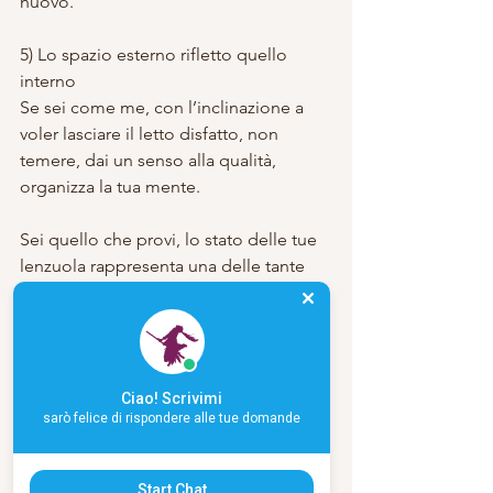
nuovo.
5) Lo spazio esterno rifletto quello 
interno
Se sei come me, con l’inclinazione a 
voler lasciare il letto disfatto, non 
temere, dai un senso alla qualità, 
organizza la tua mente.
Sei quello che provi, lo stato delle tue 
lenzuola rappresenta una delle tante 
posizioni nella tua psiche, come 
creatori il nostro obiettivo è portare le 
nostre intenzioni in questa realtà tutta 
da condividere.
Ciao! Scrivimi
sarò felice di rispondere alle tue domande
Nessun foglio dovrebbe essere 
lasciato al caso, così come pure 
l’energia.
Start Chat