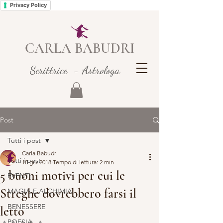
Privacy Policy
CARLA BABUDRI
Scrittrice - Astrologa
Post
Tutti i post
Carla Babudri
Tutti i post
18 giu 2018
Tempo di lettura: 2 min
5 buoni motivi per cui le
EVENTI
Streghe dovrebbero farsi il
MAGIA E ALCHIMIA
BENESSERE
letto
POESIA