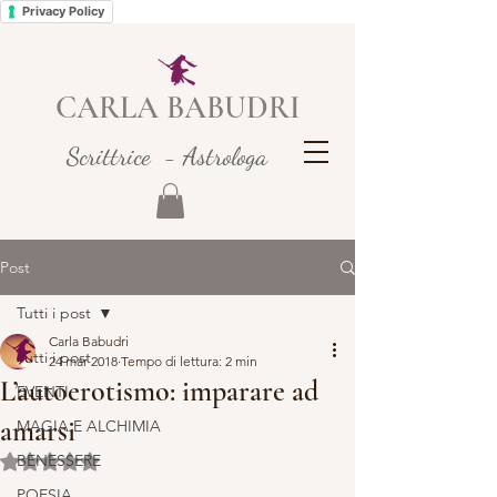
Privacy Policy
CARLA BABUDRI
Scrittrice - Astrologa
Post
Tutti i post
Carla Babudri
Tutti i post
24 mar 2018
Tempo di lettura: 2 min
L’autoerotismo: imparare ad
EVENTI
amarsi
MAGIA E ALCHIMIA
BENESSERE
Valutazione NaN stelle su 5.
POESIA