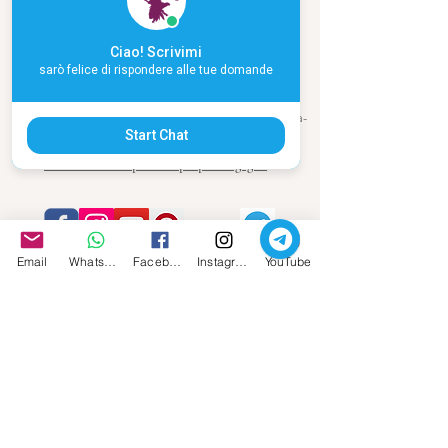
Ciao! Scrivimi
sarò felice di rispondere alle tue domande
©
2015 - 2026
Carla Babudri
-Storia Di Una Poesia-
P.Iva
02553240975
Start Chat
Dichiarazione opere del proprio ingegno
Email
Whatsapp
Facebook
Instagram
YouTube
Copyright
2015 - 2026
CARLA BABUDRI
Tutti i diritti sono riservati. Nessuna parte delle
presenti pubblicazioni o sito può essere tradotta,
riprodotta, adattata anche parzialmente o trasmessa
in alcun modo, elettronico o meccanico, incluse
fotocopie, registrazioni o qualsiasi altro modo di
memorizzazione e sistema di archiviazione e ricerca
attualmente in uso o che verrà inventato, senza il
preventivo consenso del detentore dei diritti