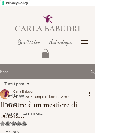
Privacy Policy
CARLA BABUDRI
Scrittrice - Astrologa
Post
Tutti i post
Carla Babudri
Tutti i post
28 mag 2018
Tempo di lettura: 2 min
Il nostro è un mestiere di
EVENTI
poesia…
MAGIA E ALCHIMIA
BENESSERE
Valutazione NaN stelle su 5.
POESIA