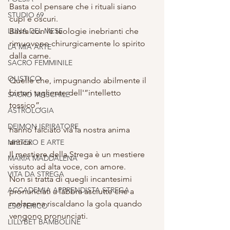
Basta col pensare che i rituali siano 
STUDIO 69
cupi e oscuri.
LUNA DEL MESE
Basta con le teologie inebrianti che 
rimuovono chirurgicamente lo spirito 
LA MIA ARTE
dalla carne.
SACRO FEMMINILE
OLISTICO
Quelle che, impugnando abilmente il 
bisturi tagliente dell'”intelletto 
SACRO MASCHILE
tossico”,
ASTROLOGIA
DEIMON ISPIRATORE
hanno falciato via la nostra anima 
antica.
MISTERO E ARTE
Il mestiere della Strega è un mestiere 
MARIA MADDALENA
vissuto ad alta voce, con amore.
VITA DA STREGA
Non si tratta di quegli incantesimi 
ACCADEMIA APPRENDISTA STREGA
pronunciati a labbra asciutte che a 
malapena riscaldano la gola quando 
ESOTERICO
vengono pronunciati.
LILLYBET BAMBOLINE