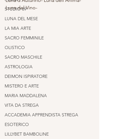
Luna d’Autunno- Luna dell’Anima- 
Luna del Vino- 
STUDIO 69
LUNA DEL MESE
LA MIA ARTE
SACRO FEMMINILE
OLISTICO
SACRO MASCHILE
ASTROLOGIA
DEIMON ISPIRATORE
MISTERO E ARTE
MARIA MADDALENA
VITA DA STREGA
ACCADEMIA APPRENDISTA STREGA
ESOTERICO
LILLYBET BAMBOLINE