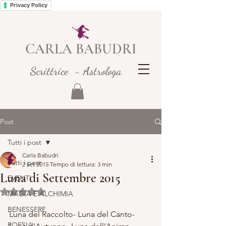
Privacy Policy
CARLA BABUDRI
Scrittrice - Astrologa
Post
Tutti i post
Carla Babudri
Tutti i post
2 set 2015
Tempo di lettura: 3 min
Luna di Settembre 2015
EVENTI
Valutazione NaN stelle su 5.
MAGIA E ALCHIMIA
BENESSERE
Luna del Raccolto- Luna del Canto- 
POESIA