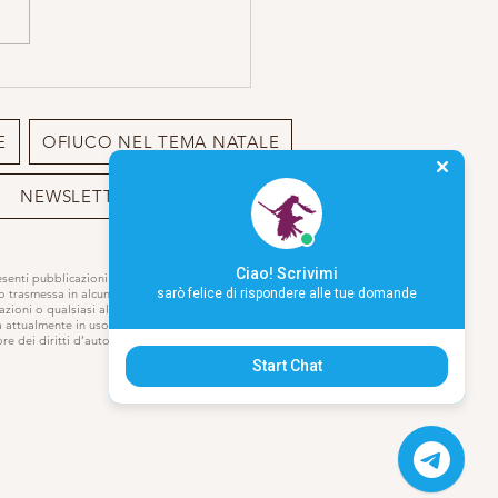
E
OFIUCO NEL TEMA NATALE
NEWSLETTER
BIO
Ciao! Scrivimi
resenti pubblicazioni o sito può essere
 o trasmessa in alcun modo,
sarò felice di rispondere alle tue domande
azioni o qualsiasi altro modo di
a attualmente in uso o che verrà
e dei diritti d’autore.
Start Chat