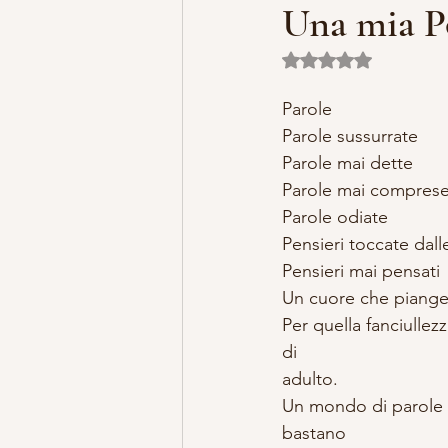
Una mia Po
Valutazione NaN ste
MISTERO E ARTE
MARIA MA
Parole 
Parole sussurrate  
LILLYBET BAMBOLINE
STORI
Parole mai dette 
Parole mai comprese
Parole odiate 
Pensieri toccate dall
Pensieri mai pensati 
Un cuore che piange
Per quella fanciullez
di 
adulto. 
Un mondo di parole 
bastano 