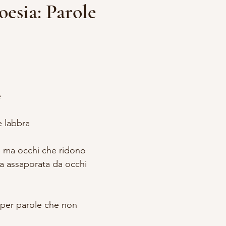
esia: Parole
lle su 5.
DDALENA
VITA DA STREGA
ACCADEMIA APPRENDISTA S
A E OCCULTISMO
SCRITTURA
RITUALI
 
e labbra 
 ma occhi che ridono 
za assaporata da occhi 
per parole che non 