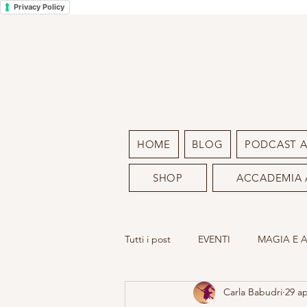
Privacy Policy
HOME
BLOG
PODCAST 
SHOP
ACCADEMIA 
Tutti i post
EVENTI
MAGIA E 
Carla Babudri
29 a
LA MIA ARTE
SACRO FEMMIN