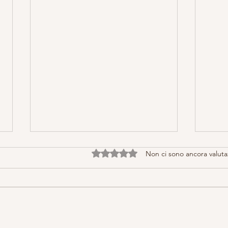
Valutazione 0 stelle su 5.
Non ci sono ancora valuta
Chiro