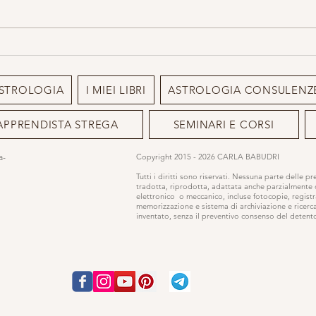
La pianta che le streghe
conoscevano e tu no: l'Eringio
Marino la pianta erotica
STROLOGIA
I MIEI LIBRI
ASTROLOGIA CONSULENZ
APPRENDISTA STREGA
SEMINARI E CORSI
ia-
Copyright 2015 - 2026 CARLA BABUDRI
Tutti i diritti sono riservati. Nessuna parte delle p
tradotta, riprodotta, adattata anche parzialmente
elettronico o meccanico, incluse fotocopie, registr
memorizzazione e sistema di archiviazione e ricerc
inventato, senza il preventivo consenso del detentor