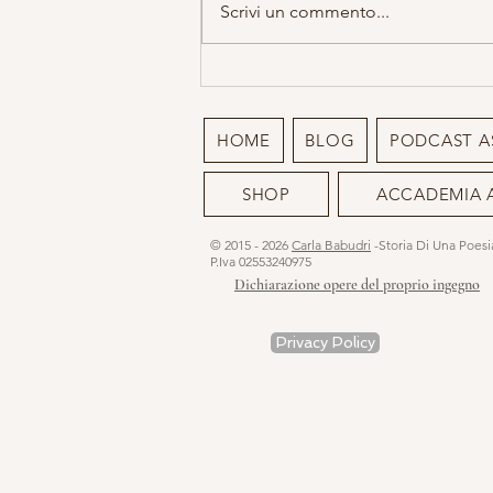
Il sangue, il grano e Maria Madre
Scrivi un commento...
HOME
BLOG
PODCAST A
SHOP
ACCADEMIA 
© 2015 - 2026
Carla Babudri
-Storia Di Una Poes
P.Iva 02553240975
Dichiarazione opere del proprio ingegno
Privacy Policy