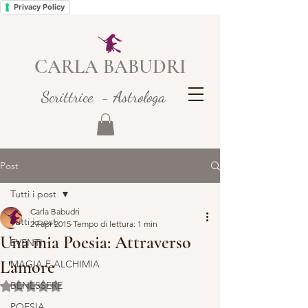
Privacy Policy
CARLA BABUDRI
Scrittrice - Astrologa
Post
Tutti i post
Carla Babudri
Tutti i post
29 apr 2015
Tempo di lettura: 1 min
Una mia Poesia: Attraverso
EVENTI
L'amore
MAGIA E ALCHIMIA
BENESSERE
Valutazione NaN stelle su 5.
POESIA