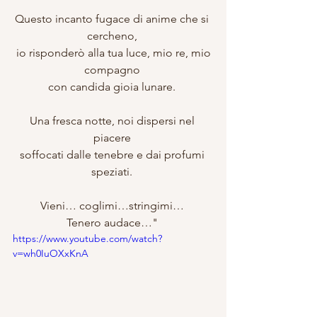
Questo incanto fugace di anime che si 
cercheno, 
 io risponderò alla tua luce, mio re, mio 
compagno 
con candida gioia lunare. 
Una fresca notte, noi dispersi nel 
piacere 
soffocati dalle tenebre e dai profumi 
speziati. 
Vieni… coglimi…stringimi… 
Tenero audace…" 
https://www.youtube.com/watch?
v=wh0IuOXxKnA