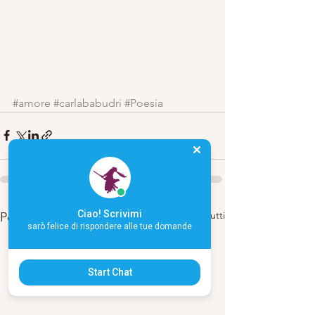
#amore
#carlababudri
#Poesia
Ciao! Scrivimi
Mostra tutti
Post recenti
sarò felice di rispondere alle tue domande
Start Chat