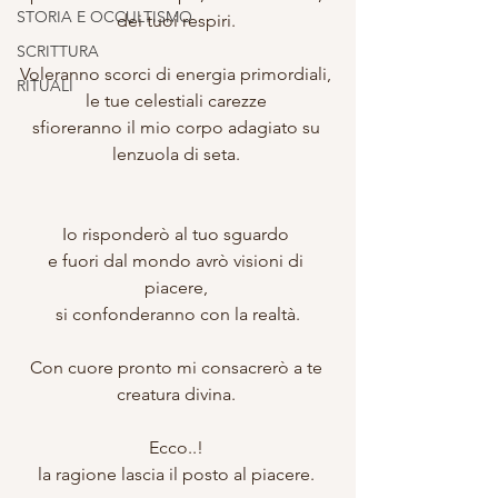
STORIA E OCCULTISMO
dei tuoi respiri. 
SCRITTURA
Voleranno scorci di energia primordiali, 
RITUALI
le tue celestiali carezze 
sfioreranno il mio corpo adagiato su 
lenzuola di seta. 
Io risponderò al tuo sguardo 
e fuori dal mondo avrò visioni di 
piacere, 
 si confonderanno con la realtà. 
Con cuore pronto mi consacrerò a te 
creatura divina. 
Ecco..! 
la ragione lascia il posto al piacere. 