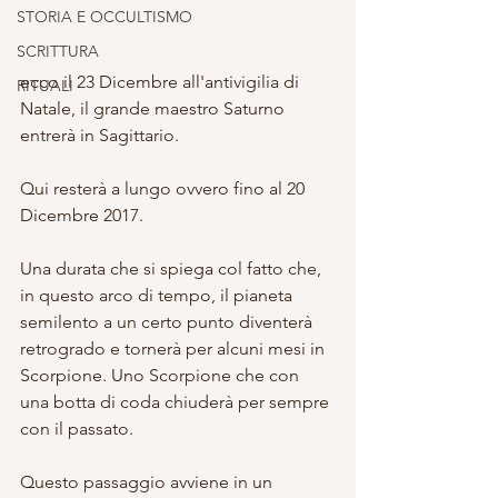
STORIA E OCCULTISMO
SCRITTURA
ecco il 23 Dicembre all'antivigilia di 
RITUALI
Natale, il grande maestro Saturno 
entrerà in Sagittario. 
Qui resterà a lungo ovvero fino al 20 
Dicembre 2017. 
Una durata che si spiega col fatto che, 
in questo arco di tempo, il pianeta 
semilento a un certo punto diventerà 
retrogrado e tornerà per alcuni mesi in 
Scorpione. Uno Scorpione che con 
una botta di coda chiuderà per sempre 
con il passato. 
Questo passaggio avviene in un 