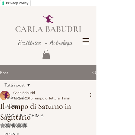
Privacy Policy
CARLA BABUDRI
Scrittrice - Astrologa
Post
Tutti i post
Carla Babudri
Tutti i post
16 gen 2015
Tempo di lettura: 1 min
Il Tempo di Saturno in
EVENTI
Sagittario
MAGIA E ALCHIMIA
BENESSERE
Valutazione NaN stelle su 5.
POESIA