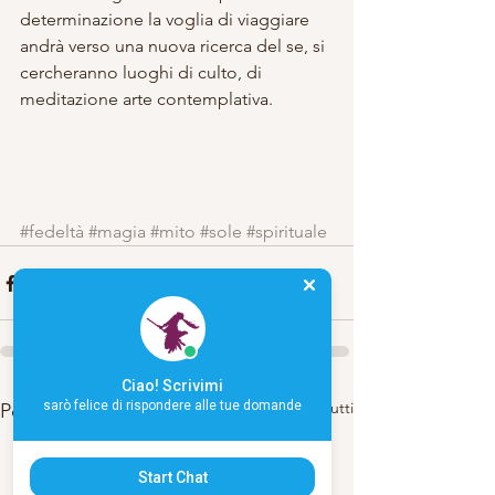
determinazione la voglia di viaggiare 
andrà verso una nuova ricerca del se, si 
cercheranno luoghi di culto, di 
meditazione arte contemplativa. 
#fedeltà
#magia
#mito
#sole
#spirituale
Ciao! Scrivimi
sarò felice di rispondere alle tue domande
Mostra tutti
Post recenti
Start Chat