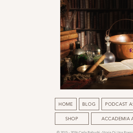
DEIMON ISPIRATORE
MIST
ACCADEMIA APPRENDISTA STR
SCRITTURA
RITUALI
HOME
BLOG
PODCAST A
SHOP
ACCADEMIA 
© 2015 - 2026
Carla Babudri
-Storia Di Una Poes