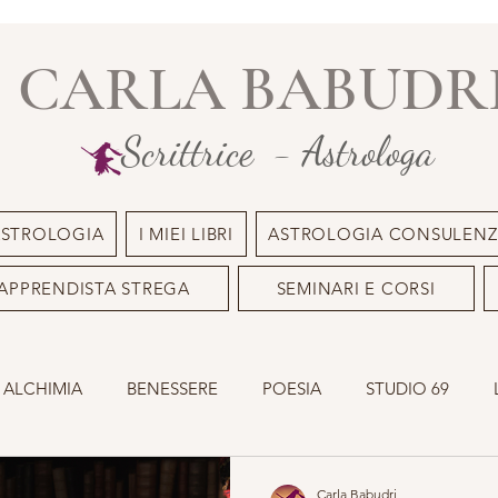
CARLA BABUDR
Scrittrice - Astrologa
ASTROLOGIA
I MIEI LIBRI
ASTROLOGIA CONSULENZ
APPRENDISTA STREGA
SEMINARI E CORSI
 ALCHIMIA
BENESSERE
POESIA
STUDIO 69
INILE
OLISTICO
SACRO MASCHILE
ASTROLOGI
Carla Babudri