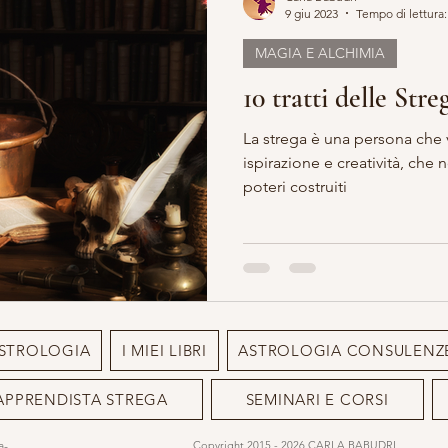
9 giu 2023
Tempo di lettura:
MAGIA E ALCHIMIA
ERO E ARTE
MARIA MADDALENA
VITA DA STREGA
10 tratti delle Stre
La strega è una persona che vi
EGA
ESOTERICO
LILLYBET BAMBOLINE
STORIA 
ispirazione e creatività, che
poteri costruiti
STROLOGIA
I MIEI LIBRI
ASTROLOGIA CONSULENZ
APPRENDISTA STREGA
SEMINARI E CORSI
ia-
Copyright 2015 - 2026 CARLA BABUDRI