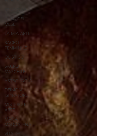
POESIA
STUDIO 69
LUNA DEL
MESE
LA MIA ARTE
SACRO
FEMMINILE
OLISTICO
SACRO
MASCHILE
ASTROLOGIA
DEIMON
ISPIRATORE
MISTERO E
ARTE
MARIA
MADDALENA
VITA DA