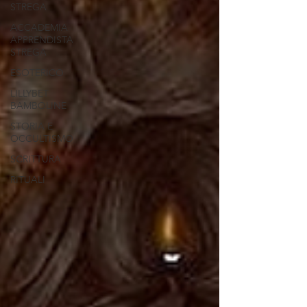
STREGA
ACCADEMIA
APPRENDISTA
STREGA
ESOTERICO
LILLYBET
BAMBOLINE
STORIA E
OCCULTISMO
SCRITTURA
RITUALI