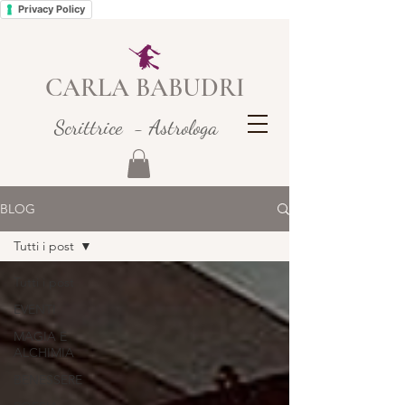
Privacy Policy
CARLA BABUDRI
Scrittrice - Astrologa
BLOG
Tutti i post
Tutti i post
EVENTI
MAGIA E
ALCHIMIA
BENESSERE