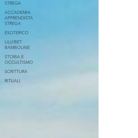
STREGA
ACCADEMIA
APPRENDISTA
STREGA
ESOTERICO
LILLYBET
BAMBOLINE
STORIA E
OCCULTISMO
SCRITTURA
RITUALI