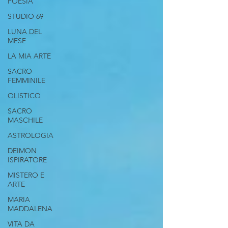
POESIA
STUDIO 69
LUNA DEL
MESE
LA MIA ARTE
SACRO
FEMMINILE
OLISTICO
SACRO
MASCHILE
ASTROLOGIA
DEIMON
ISPIRATORE
MISTERO E
ARTE
MARIA
MADDALENA
VITA DA