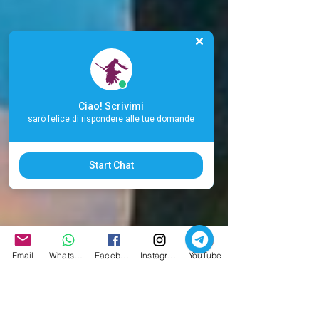
Ciao! Scrivimi
sarò felice di rispondere alle tue domande
Start Chat
Email
Whatsapp
Facebook
Instagram
YouTube