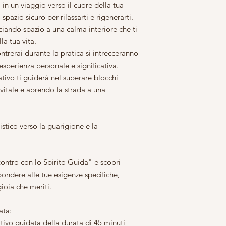
n un viaggio verso il cuore della tua
spazio sicuro per rilassarti e rigenerarti.
asciando spazio a una calma interiore che ti
lla tua vita.
ontrerai durante la pratica si intrecceranno
esperienza personale e significativa.
tivo ti guiderà nel superare blocchi
 vitale e aprendo la strada a una
stico verso la guarigione e la
contro con lo Spirito Guida" e scopri
pondere alle tue esigenze specifiche,
gioia che meriti.
ata:
tivo guidata della durata di 45 minuti