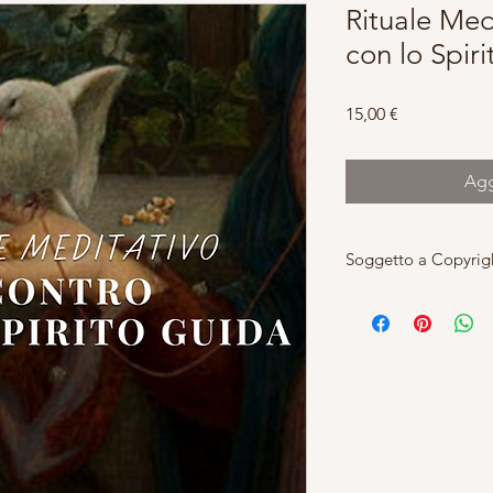
Rituale Med
con lo Spir
Prezzo
15,00 €
Agg
Soggetto a Copyrig