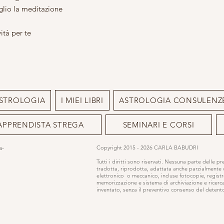
glio la meditazione
ità per te
STROLOGIA
I MIEI LIBRI
ASTROLOGIA CONSULENZ
APPRENDISTA STREGA
SEMINARI E CORSI
ia-
Copyright 2015 - 2026 CARLA BABUDRI
Tutti i diritti sono riservati. Nessuna parte delle p
tradotta, riprodotta, adattata anche parzialmente
elettronico o meccanico, incluse fotocopie, registr
memorizzazione e sistema di archiviazione e ricerc
inventato, senza il preventivo consenso del detentor