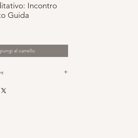
itativo: Incontro
ito Guida
iungi al carrello
ht