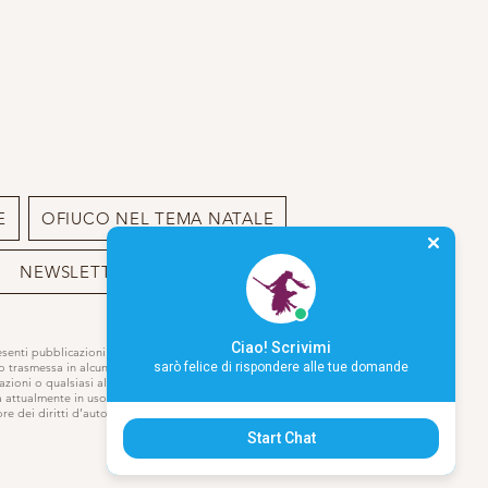
E
OFIUCO NEL TEMA NATALE
NEWSLETTER
BIO
Ciao! Scrivimi
resenti pubblicazioni o sito può essere
 o trasmessa in alcun modo,
sarò felice di rispondere alle tue domande
azioni o qualsiasi altro modo di
a attualmente in uso o che verrà
e dei diritti d’autore.
Start Chat