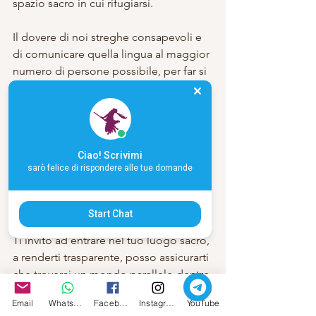
spazio sacro in cui rifugiarsi.
Il dovere di noi streghe consapevoli e 
di comunicare quella lingua al maggior 
numero di persone possibile, per far si 
che sempre più gente onori la propria 
essenza sana, senza essere sopraffatta 
dalla vita quotidiana.
Tutti hanno diritto di scomparire per un 
Ciao! Scrivimi
sarò felice di rispondere alle tue domande
po’, dedicare il tempo a se stessi 
significa migliorare la qualità della vita 
per noi e per chi ci ama.
Start Chat
Ti invito ad entrare nel tuo luogo sacro, 
a renderti trasparente, posso assicurarti 
che troverai un mondo parallelo dentro 
di te, fatto di risorse infinite.
Email
Whatsapp
Facebook
Instagram
YouTube