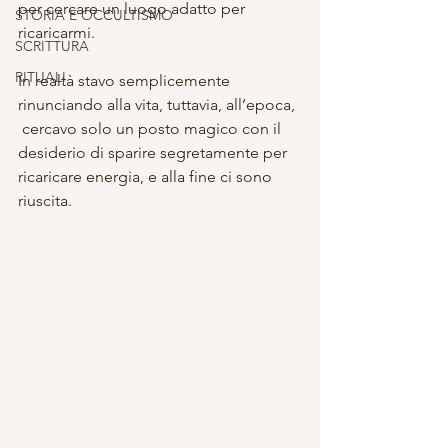
per cercare un luogo adatto per 
STORIA E OCCULTISMO
ricaricarmi.
SCRITTURA
RITUALI
In realtà stavo semplicemente 
rinunciando alla vita, tuttavia, all’epoca, 
 cercavo solo un posto magico con il 
desiderio di sparire segretamente per 
ricaricare energia, e alla fine ci sono 
riuscita.