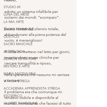
ritorno,
STUDIO 69
adotto un sistema infallibile per 
LUNA DEL MESE
isolarmi dai mondi: “scompaio”.
LA MIA ARTE
Essere invitati dal silenzio totale, 
SACRO FEMMINILE
abbandonarsi alla piena potenza del 
OLISTICO
vuoto, è meraviglioso!
SACRO MASCHILE
ASTROLOGIA
A volte mi mettevo nel letto per giorni, 
inventandomi scuse cliniche per 
DEIMON ISPIRATORE
cercare tranquillità e riposo,
MISTERO E ARTE
MARIA MADDALENA
nella speranza che nessuno mi venisse 
a cercare.
VITA DA STREGA
ACCADEMIA APPRENDISTA STREGA
Il problema era che comunque mi 
ESOTERICO
rendevo visibile e disponibile al 
LILLYBET BAMBOLINE
mondo, nonostante che facessi di tutto 