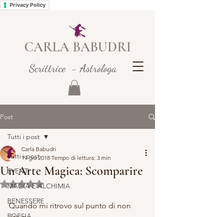
Privacy Policy
CARLA BABUDRI
Scrittrice - Astrologa
Post
Tutti i post
Carla Babudri
Tutti i post
19 giu 2018
Tempo di lettura: 3 min
Un Arte Magica: Scomparire
EVENTI
Valutazione NaN stelle su 5.
MAGIA E ALCHIMIA
BENESSERE
Quando mi ritrovo sul punto di non 
POESIA