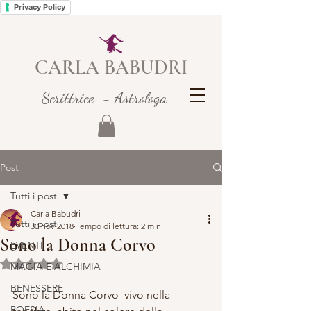
Privacy Policy
CARLA BABUDRI
Scrittrice - Astrologa
Post
Tutti i post
Carla Babudri
Tutti i post
30 nov 2018
Tempo di lettura: 2 min
Sono la Donna Corvo
EVENTI
Valutazione NaN stelle su 5.
MAGIA E ALCHIMIA
BENESSERE
Sono la Donna Corvo  vivo nella 
POESIA