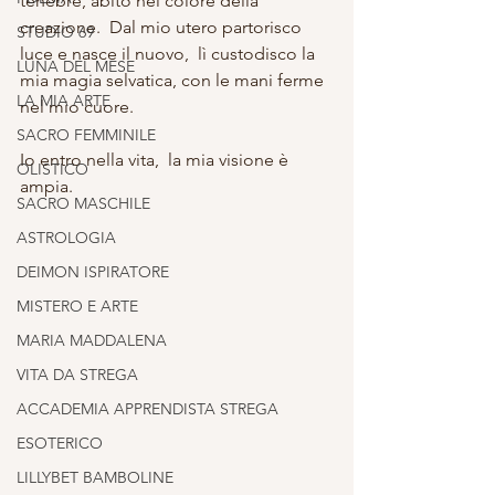
tenebre, abito nel colore della 
creazione.  Dal mio utero partorisco  
STUDIO 69
luce e nasce il nuovo,  lì custodisco la 
LUNA DEL MESE
mia magia selvatica, con le mani ferme 
LA MIA ARTE
nel mio cuore.
SACRO FEMMINILE
Io entro nella vita,  la mia visione è 
OLISTICO
ampia.
SACRO MASCHILE
ASTROLOGIA
DEIMON ISPIRATORE
MISTERO E ARTE
MARIA MADDALENA
VITA DA STREGA
ACCADEMIA APPRENDISTA STREGA
ESOTERICO
LILLYBET BAMBOLINE