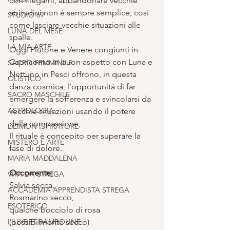
con i legami, abbandonare vecchie 
abitudini non è sempre semplice, così 
STUDIO 69
come lasciare vecchie situazioni alle 
LUNA DEL MESE
spalle.
LA MIA ARTE
Oggi Plutone e Venere congiunti in 
Capricorno in buon aspetto con Luna e 
SACRO FEMMINILE
Nettuno in Pesci offrono, in questa 
OLISTICO
danza cosmica, l’opportunità di far 
SACRO MASCHILE
emergere la sofferenza e svincolarsi da 
ASTROLOGIA
vecchie situazioni usando il potere 
della compassione,
DEIMON ISPIRATORE
Il rituale è concepito per superare la 
MISTERO E ARTE
fase di dolore.
MARIA MADDALENA
Occorrente: 
VITA DA STREGA
Salvia secca, 
ACCADEMIA APPRENDISTA STREGA
Rosmarino secco, 
ESOTERICO
qualche bocciolo di rosa 
LILLYBET BAMBOLINE
(possibilmente secco)