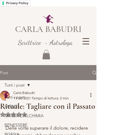
Privacy Policy
CARLA BABUDRI
Scrittrice - Astrologa
Post
Tutti i post
Carla Babudri
Tutti i post
11 dic 2021
Tempo di lettura: 2 min
Rituale: Tagliare con il Passato
EVENTI
Valutazione NaN stelle su 5.
MAGIA E ALCHIMIA
BENESSERE
Delle volte superare il dolore, recidere 
POESIA