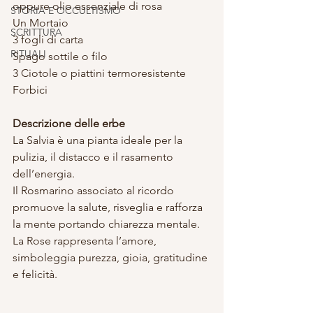
oppure olio essenziale di rosa
STORIA E OCCULTISMO
Un Mortaio
SCRITTURA
3 fogli di carta 
RITUALI
Spago sottile o filo 
3 Ciotole o piattini termoresistente 
Forbici
Descrizione delle erbe
La Salvia è una pianta ideale per la 
pulizia, il distacco e il rasamento 
dell’energia.
Il Rosmarino associato al ricordo 
promuove la salute, risveglia e rafforza 
la mente portando chiarezza mentale.
La Rose rappresenta l’amore, 
simboleggia purezza, gioia, gratitudine 
e felicità.