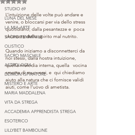
Valutazione NaN stelle su 5.
STUDIO 69
L’intuizione delle volte può andare e 
LUNA DEL MESE
venire, o bloccarsi per via dello stress 
LA MIA ARTE
quotidiano, dalla pesantezze e  poca 
chiarezza dello spirito mal nutrito.
SACRO FEMMINILE
OLISTICO
Quando iniziamo a disconnetterci da 
SACRO MASCHILE
noi stessi, dalla nostra intuizione, 
ASTROLOGIA
quella melodia interna, quella   vocina 
smette di muoversi, e  qui chiediamo 
DEIMON ISPIRATORE
aiuto alla natura che ci fornisce validi 
MISTERO E ARTE
aiuti, come l’uovo di ametista.
MARIA MADDALENA
VITA DA STREGA
ACCADEMIA APPRENDISTA STREGA
ESOTERICO
LILLYBET BAMBOLINE