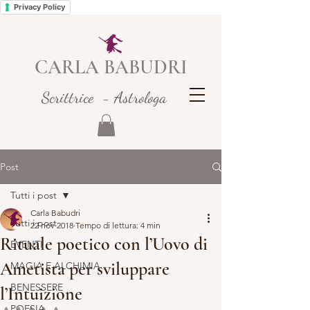
Privacy Policy
CARLA BABUDRI
Scrittrice - Astrologa
Post
Tutti i post
Carla Babudri
Tutti i post
22 nov 2018
Tempo di lettura: 4 min
Rituale poetico con l’Uovo di
EVENTI
Ametista per sviluppare
MAGIA E ALCHIMIA
BENESSERE
l’Intuizione
POESIA