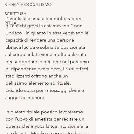
STORIA E OCCULTISMO
SCRITTURA
L’ametista è amata per molte ragioni, 
RITUALI
gli antichi greci la chiamavano “ non 
Ubriaco” in quanto in essa vedevano le 
capacità di rendere una persona 
ubriaca lucida e sobria se posizionata 
sul corpo, infatti viene molto utilizzata  
per supportare le persone nel percorso 
di dipendenza e recupero, i suoi effetti 
stabilizzanti offrono anche un 
bellissimo elemento spirituale, 
creando spazi per i messaggi divini e  
saggezza interiore.
In questo rituale poetico lavoreremo 
con l’uovo di ametista per recitare un 
poema che invoca la tua intuizione e la 
tua divinità. Meglio se eseguito di sera, 