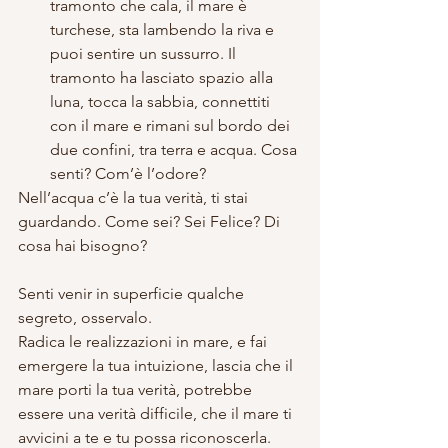
tramonto che cala, il mare è 
turchese, sta lambendo la riva e 
puoi sentire un sussurro. Il 
tramonto ha lasciato spazio alla 
luna, tocca la sabbia, connettiti 
con il mare e rimani sul bordo dei 
due confini, tra terra e acqua. Cosa 
senti? Com’è l’odore? 
Nell’acqua c’è la tua verità, ti stai 
guardando. Come sei? Sei Felice? Di 
cosa hai bisogno?
Senti venir in superficie qualche 
segreto, osservalo.
Radica le realizzazioni in mare, e fai 
emergere la tua intuizione, lascia che il 
mare porti la tua verità, potrebbe 
essere una verità difficile, che il mare ti 
avvicini a te e tu possa riconoscerla.