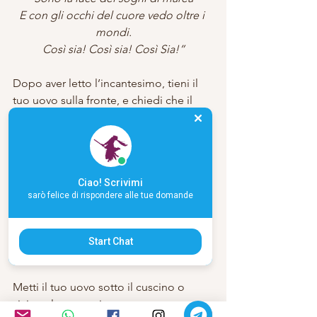
E con gli occhi del cuore vedo oltre i 
mondi.
Così sia! Così sia! Così Sia!”
Dopo aver letto l’incantesimo, tieni il 
tuo uovo sulla fronte, e chiedi che il 
tuo sonno venga illuminato da sogni di 
saggezza scatenando  sentimenti 
intuitivi e risoluzioni.
Ciao! Scrivimi
Eseguito il rituale, lasciati che il mare ti 
sarò felice di rispondere alle tue domande
trasporti ancora un po’ con le sue onde 
avanti e indietro, magari muovendo 
lentamente e sensualmente il tuo uovo 
Start Chat
dalla fronte e utero e viceversa.
Metti il tuo uovo sotto il cuscino o 
vicino al tuo cuscino.