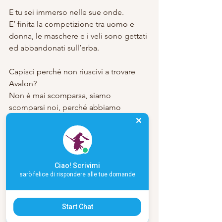
E tu sei immerso nelle sue onde.
E’ finita la competizione tra uomo e 
donna, le maschere e i veli sono gettati 
ed abbandonati sull’erba.
Capisci perché non riuscivi a trovare 
Avalon?
Non è mai scomparsa, siamo 
scomparsi noi, perché abbiamo 
smesso di onorarci.
Avalon non si è mai spostata, è 
semplicemente più in profondità…
Ciao! Scrivimi
Buon 
Beltane
, Anime divine…
sarò felice di rispondere alle tue domande
Con amore,
Start Chat
Carla