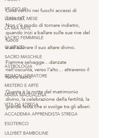
STUDIO 69
Cosa cerchi nei fuochi accessi di 
Beltane
?
LUNA DEL MESE
Non c’è modo di tornare indietro, 
LA MIA ARTE
quando inizi a ballare sulle sue rive del 
SACRO FEMMINILE
fuoco
OLISTICO
e ad adorare il suo altare divino.
SACRO MASCHILE
Fiamme selvagge…danzate 
ASTROLOGIA
nell’oscurità, verso l’alto… attraverso il 
DEIMON ISPIRATORE
fuoco sacro.
MISTERO E ARTE
Questa è la notte del matrimonio 
MARIA MADDALENA
divino, la celebrazione della fertilità, la 
VITA DA STREGA
grande festa che si svolge tra gli alberi.
ACCADEMIA APPRENDISTA STREGA
ESOTERICO
LILLYBET BAMBOLINE