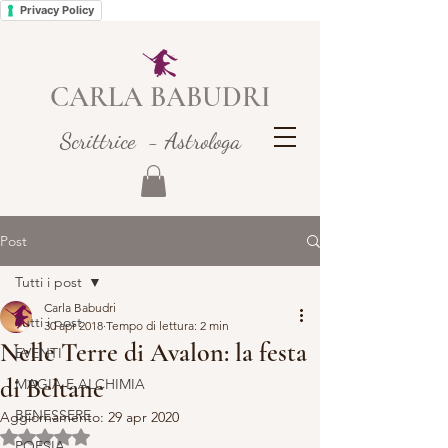
Privacy Policy
CARLA BABUDRI
Scrittrice - Astrologa
Post
Tutti i post
Carla Babudri
Tutti i post
30 apr 2018
Tempo di lettura: 2 min
Nelle Terre di Avalon: la festa
EVENTI
di Beltane
MAGIA E ALCHIMIA
BENESSERE
Aggiornamento:
29 apr 2020
Valutazione NaN stelle su 5.
POESIA