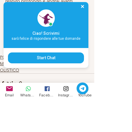
respiro profondo e andrai avanti 
fiduciosa.
Che sia un meraviglioso 2018
Ciao! Scrivimi
sarò felice di rispondere alle tue domande
Carla Babudri
#2018
#Anno2018
#BuonAnno
POESIA
Start Chat
MAGIA E ALCHIMIA
OLISTICO
Email
Whatsapp
Facebook
Instagram
YouTube
Mostra tutti
Post recenti