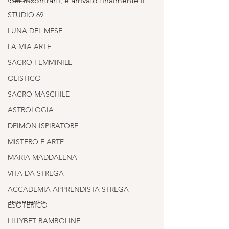
per incontrarti, è arrivato finalmente il
STUDIO 69
LUNA DEL MESE
LA MIA ARTE
SACRO FEMMINILE
OLISTICO
SACRO MASCHILE
ASTROLOGIA
DEIMON ISPIRATORE
MISTERO E ARTE
MARIA MADDALENA
VITA DA STREGA
ACCADEMIA APPRENDISTA STREGA
momento.
ESOTERICO
LILLYBET BAMBOLINE