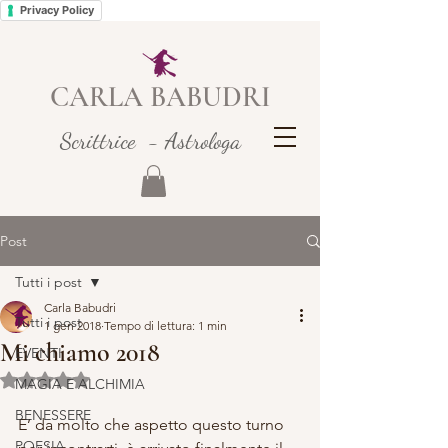
Privacy Policy
CARLA BABUDRI
Scrittrice - Astrologa
Post
Tutti i post
Carla Babudri
Tutti i post
1 gen 2018
Tempo di lettura: 1 min
Mi chiamo 2018
EVENTI
Valutazione NaN stelle su 5.
MAGIA E ALCHIMIA
BENESSERE
E’ da molto che aspetto questo turno 
POESIA