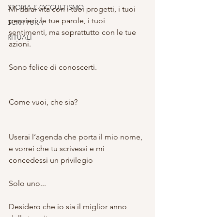
STORIA E OCCULTISMO
Mi darai vita con i tuoi progetti, i tuoi 
pensieri, le tue parole, i tuoi 
SCRITTURA
sentimenti, ma soprattutto con le tue 
RITUALI
azioni.
Sono felice di conoscerti.
Come vuoi, che sia?
Userai l’agenda che porta il mio nome, 
e vorrei che tu scrivessi e mi 
concedessi un privilegio
Solo uno...
Desidero che io sia il miglior anno 