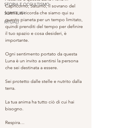
STORIA E OCCULTISMO
Capricorno, Saturno, il sovrano del 
karma, ci ricorda che siamo qui su 
SCRITTURA
questo pianeta per un tempo limitato, 
RITUALI
quindi prenditi del tempo per definire 
il tuo spazio e cosa desideri, è 
importante.
Ogni sentimento portato da questa 
Luna è un invito a sentirsi la persona 
che sei destinata a essere.
Sei protetto dalle stelle e nutrito dalla 
terra.
La tua anima ha tutto ciò di cui hai 
bisogno.
Respira…