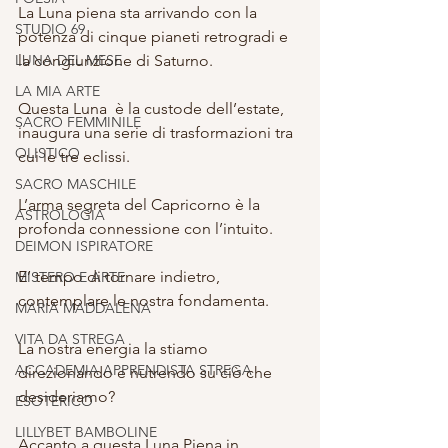
La Luna piena sta arrivando con la 
STUDIO 69
potenza di cinque pianeti retrogradi e 
LUNA DEL MESE
la congiunzione di Saturno.
LA MIA ARTE
Questa Luna  è la custode dell’estate, 
SACRO FEMMINILE
inaugura una serie di trasformazioni tra 
OLISTICO
cui le tre eclissi.
SACRO MASCHILE
L’arma segreta del Capricorno è la 
ASTROLOGIA
profonda connessione con l’intuito.
DEIMON ISPIRATORE
E’ tempo di tornare indietro, 
MISTERO E ARTE
contemplare le nostra fondamenta.
MARIA MADDALENA
VITA DA STREGA
La nostra energia la stiamo 
ACCADEMIA APPRENDISTA STREGA
direzionando e nutrendo su ciò che 
desideriamo?
ESOTERICO
LILLYBET BAMBOLINE
Accanto a questa Luna Piena in 