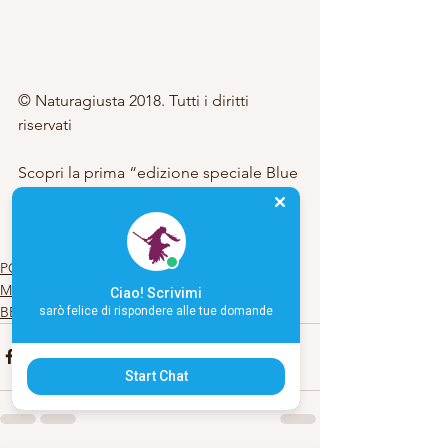
© Naturagiusta 2018. Tutti i diritti 
riservati
Scopri la prima “edizione speciale Blue 
Moon” del libro di Carla: “Le Streghe 
vanno a letto presto“
POESIA
MAGIA E ALCHIMIA
Ciao! Scrivimi
BENESSERE
sarò felice di rispondere alle tue domande
Start Chat