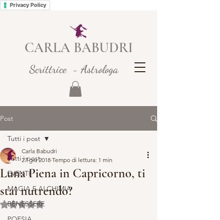
Privacy Policy
CARLA BABUDRI
Scrittrice - Astrologa
Post
Tutti i post
Carla Babudri
Tutti i post
27 giu 2018
Tempo di lettura: 1 min
Luna Piena in Capricorno, ti
EVENTI
stai nutrendo?
MAGIA E ALCHIMIA
BENESSERE
Valutazione NaN stelle su 5.
POESIA