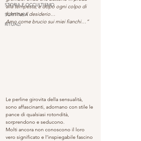
STORIA E OCCULTISMO
alla tempesta, e dopo ogni colpo di 
fulmine, il desiderio…
SCRITTURA
Amo come brucio sui miei fianchi…”
RITUALI
Le perline girovita della sensualità, 
sono affascinanti, adornano con stile le 
pance di qualsiasi rotondità, 
sorprendono e seducono. 
Molti ancora non conoscono il loro 
vero significato e l’inspiegabile fascino 