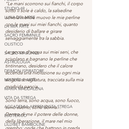
“Le mani scorrono sui fianchi, il corpo 
STUDIO 69
sotto il sole è caldo, la salsedine 
LUNA DEL MESE
scivola mentre muovo le mie perline 
con le mani sui miei fianchi, quanto 
LA MIA ARTE
desiderio di ballare e girare 
SACRO FEMMINILE
selvaggiamente tra la sabbia.
OLISTICO
Le gocce d’acqua sui miei seni, che 
SACRO MASCHILE
scivolano e bagnano le perline che 
ASTROLOGIA
tintinnano, desidero che il calore 
DEIMON ISPIRATORE
accenda una rivoluzione su ogni mia 
singola smagliatura, tracciata sulla mia 
MISTERO E ARTE
morbida pancia.
MARIA MADDALENA
VITA DA STREGA
Sono terra, sono acqua, sono fuoco, 
ACCADEMIA APPRENDISTA STREGA
sono suono, sono donna…
Dentro di me il potere delle donne, 
ESOTERICO
della liberazione, il mare nel mio 
LILLYBET BAMBOLINE
grembo: onde che battono in preda 