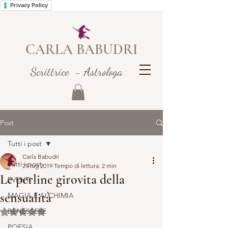
Privacy Policy
CARLA BABUDRI
Scrittrice - Astrologa
Post
Tutti i post
Carla Babudri
Tutti i post
29 lug 2019
Tempo di lettura: 2 min
Le perline girovita della
EVENTI
sensualità
MAGIA E ALCHIMIA
BENESSERE
Valutazione NaN stelle su 5.
POESIA