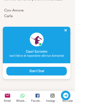
Con Amore
Carla
Ciao! Scrivimi
sarò felice di rispondere alle tue domande
Start Chat
Email
Whatsapp
Facebook
Instagram
YouTube