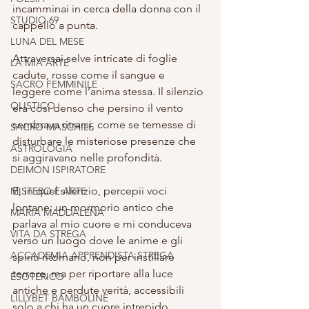
incamminai in cerca della donna con il 
STUDIO 69
cappello a punta.
LUNA DEL MESE
Attraversai selve intricate di foglie 
LA MIA ARTE
cadute, rosse come il sangue e 
SACRO FEMMINILE
leggere come l’anima stessa. Il silenzio 
OLISTICO
era così denso che persino il vento 
sembrava ritrarsi, come se temesse di 
SACRO MASCHILE
disturbare le misteriose presenze che 
ASTROLOGIA
si aggiravano nelle profondità. 
DEIMON ISPIRATORE
E, in quel silenzio, percepii voci 
MISTERO E ARTE
lontane: un mormorio antico che 
MARIA MADDALENA
parlava al mio cuore e mi conduceva 
VITA DA STREGA
verso un luogo dove le anime e gli 
ACCADEMIA APPRENDISTA STREGA
spiriti ritornano, non per instillare 
terrore, ma per riportare alla luce 
ESOTERICO
antiche e perdute verità, accessibili 
LILLYBET BAMBOLINE
solo a chi ha un cuore intrepido, 