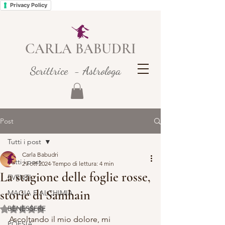
Privacy Policy
CARLA BABUDRI
Scrittrice - Astrologa
Post
Tutti i post
Carla Babudri
Tutti i post
29 ott 2024
Tempo di lettura: 4 min
La stagione delle foglie rosse,
EVENTI
storie di Samhain
MAGIA E ALCHIMIA
BENESSERE
Valutazione NaN stelle su 5.
Ascoltando il mio dolore, mi 
POESIA