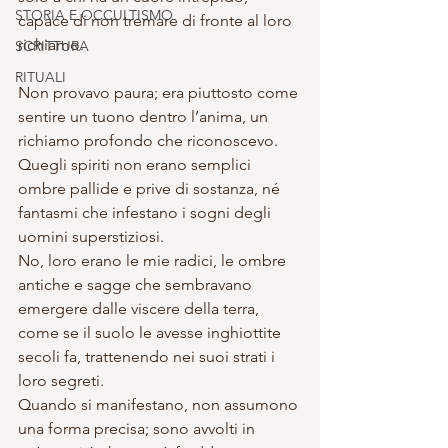
STORIA E OCCULTISMO
capace di non tremare di fronte al loro 
richiamo.
SCRITTURA
RITUALI
Non provavo paura; era piuttosto come 
sentire un tuono dentro l’anima, un 
richiamo profondo che riconoscevo. 
Quegli spiriti non erano semplici 
ombre pallide e prive di sostanza, né 
fantasmi che infestano i sogni degli 
uomini superstiziosi. 
No, loro erano le mie radici, le ombre 
antiche e sagge che sembravano 
emergere dalle viscere della terra, 
come se il suolo le avesse inghiottite 
secoli fa, trattenendo nei suoi strati i 
loro segreti. 
Quando si manifestano, non assumono 
una forma precisa; sono avvolti in 