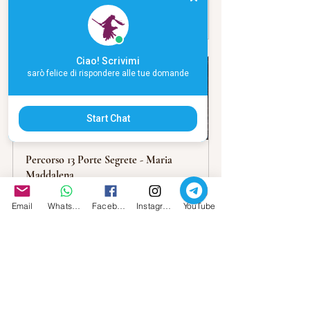
Acquista
Ciao! Scrivimi
sarò felice di rispondere alle tue domande
Start Chat
Percorso 13 Porte Segrete - Maria 
Maddalena
Acquista
Email
Whatsapp
Facebook
Instagram
YouTube
Carla Babudri 2024 © Tutti i diritti degli 
articoli sono riservati
--------------------------------------------------------