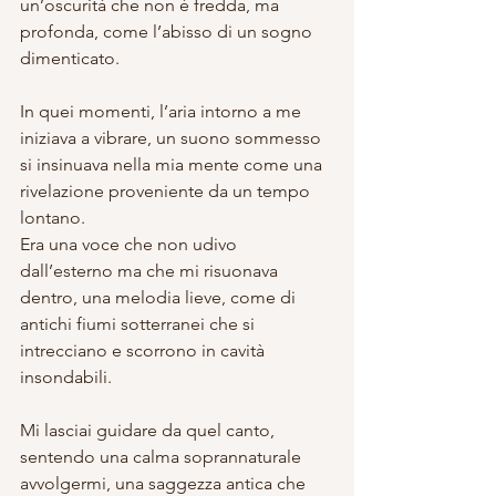
un’oscurità che non è fredda, ma 
profonda, come l’abisso di un sogno 
dimenticato.
In quei momenti, l’aria intorno a me 
iniziava a vibrare, un suono sommesso 
si insinuava nella mia mente come una 
rivelazione proveniente da un tempo 
lontano. 
Era una voce che non udivo 
dall’esterno ma che mi risuonava 
dentro, una melodia lieve, come di 
antichi fiumi sotterranei che si 
intrecciano e scorrono in cavità 
insondabili. 
Mi lasciai guidare da quel canto, 
sentendo una calma soprannaturale 
avvolgermi, una saggezza antica che 