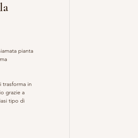
la
TREGA
ESOTERICO
hiamata pianta 
ema 
i trasforma in 
io grazie a 
si tipo di 