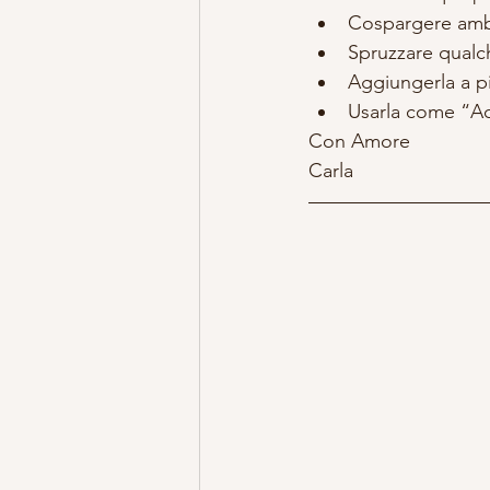
Cospargere ambie
Spruzzare qualch
Aggiungerla a pia
Usarla come “Acq
Con Amore
Carla