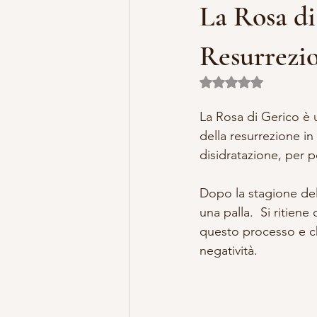
La Rosa di
MISTERO E ARTE
MARIA MA
Resurrezi
Valutazione NaN ste
LILLYBET BAMBOLINE
STORI
La Rosa di Gerico è u
della resurrezione i
disidratazione, per p
Dopo la stagione dell
una palla.  Si ritien
questo processo e ch
negatività.