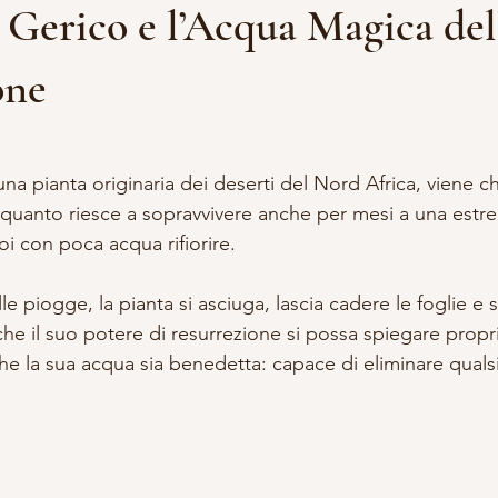
 Gerico e l’Acqua Magica del
DDALENA
VITA DA STREGA
ACCADEMIA APPRENDISTA S
one
lle su 5.
A E OCCULTISMO
SCRITTURA
RITUALI
na pianta originaria dei deserti del Nord Africa, viene c
n quanto riesce a sopravvivere anche per mesi a una estr
oi con poca acqua rifiorire.
e piogge, la pianta si asciuga, lascia cadere le foglie e s
e che il suo potere di resurrezione si possa spiegare propr
e la sua acqua sia benedetta: capace di eliminare qualsia