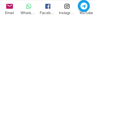
Email
Whatsapp
Facebook
Instagram
YouTube
La Tredicesima Apostola - Maria Maddalena
I miei libri su Amazon