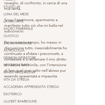
risveglio, di confronto, in cerca di una 
STUDIO 69
mia verità.
LUNA DEL MESE
Sono il testimone, sperimento e 
LA MIA ARTE
manifesto tutto ciò che mi balla nel 
SACRO FEMMINILE
subconscio.
OLISTICO
Per così tanto tempo, ho messo in 
SACRO MASCHILE
discussione tutto, inesorabilmente ho 
ASTROLOGIA
continuato a sfidare i preconcetti, a 
DEIMON ISPIRATORE
contestare e a reclamare il mio diritto 
di nascita femminile, con l’intenzione 
MISTERO E ARTE
di fare quel gran salto nell’abisso pur 
MARIA MADDALENA
essendo spaventata e impaurita. 
VITA DA STREGA
ACCADEMIA APPRENDISTA STREGA
ESOTERICO
LILLYBET BAMBOLINE