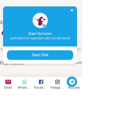
ASTROLOGIA
Ciao! Scrivimi
sarò felice di rispondere alle tue domande
Start Chat
Mostra tutti
Post recenti
Email
Whatsapp
Facebook
Instagram
YouTube