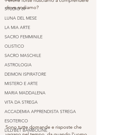
Perché forse riusciamo a comprendere 
dove andiamo?
STUDIO 69
LUNA DEL MESE
LA MIA ARTE
SACRO FEMMINILE
OLISTICO
SACRO MASCHILE
ASTROLOGIA
DEIMON ISPIRATORE
MISTERO E ARTE
MARIA MADDALENA
VITA DA STREGA
ACCADEMIA APPRENDISTA STREGA
ESOTERICO
Sono tutte domande e risposte che 
LILLYBET BAMBOLINE
vagano nel tempo, da quando l’uomo 