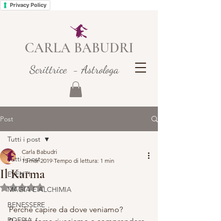
Privacy Policy
CARLA BABUDRI
Scrittrice - Astrologa
Post
Tutti i post
Carla Babudri
Tutti i post
15 mar 2019
Tempo di lettura: 1 min
Il Karma
EVENTI
Valutazione NaN stelle su 5.
MAGIA E ALCHIMIA
BENESSERE
Perché capire da dove veniamo? 
POESIA