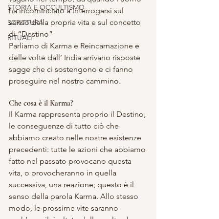
STORIA E OCCULTISMO
ha incominciato a interrogarsi sul 
senso della propria vita e sul concetto 
SCRITTURA
di “Destino”
RITUALI
Parliamo di Karma e Reincarnazione e 
delle volte dall’ India arrivano risposte 
sagge che ci sostengono e ci fanno 
proseguire nel nostro cammino.
Che cosa è il Karma?
Il Karma rappresenta proprio il Destino, 
le conseguenze di tutto ciò che 
abbiamo creato nelle nostre esistenze 
precedenti: tutte le azioni che abbiamo 
fatto nel passato provocano questa 
vita, o provocheranno in quella 
successiva, una reazione; questo è il 
senso della parola Karma. Allo stesso 
modo, le prossime vite saranno 