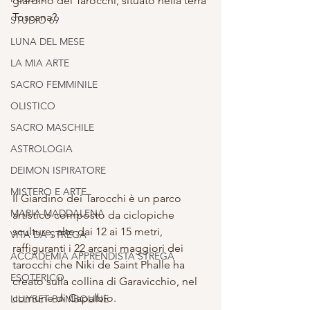
giardino dei Tarocchi, situato nella terra 
Toscana? 
STUDIO 69
LUNA DEL MESE
LA MIA ARTE
SACRO FEMMINILE
OLISTICO
SACRO MASCHILE
ASTROLOGIA
DEIMON ISPIRATORE
MISTERO E ARTE
Il Giardino dei Tarocchi è un parco 
MARIA MADDALENA
artistico composto da ciclopiche 
sculture, alte dai 12 ai 15 metri, 
VITA DA STREGA
raffiguranti i 22 arcani maggiori dei 
ACCADEMIA APPRENDISTA STREGA
tarocchi che Niki de Saint Phalle ha 
ESOTERICO
creato sulla collina di Garavicchio, nel 
comune di Capalbio. 
LILLYBET BAMBOLINE