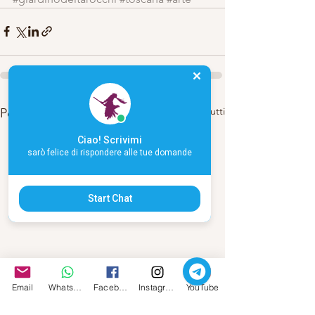
Mostra tutti
Post recenti
Ciao! Scrivimi
sarò felice di rispondere alle tue domande
Start Chat
Email
Whatsapp
Facebook
Instagram
YouTube