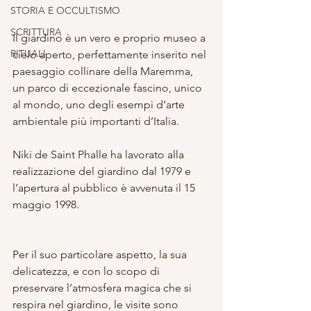
STORIA E OCCULTISMO
SCRITTURA
Il giardino è un vero e proprio museo a 
RITUALI
cielo aperto, perfettamente inserito nel 
paesaggio collinare della Maremma, 
un parco di eccezionale fascino, unico 
al mondo, uno degli esempi d’arte 
ambientale più importanti d’Italia.
Niki de Saint Phalle ha lavorato alla 
realizzazione del giardino dal 1979 e 
l’apertura al pubblico è avvenuta il 15 
maggio 1998. 
Per il suo particolare aspetto, la sua 
delicatezza, e con lo scopo di 
preservare l’atmosfera magica che si 
respira nel giardino, le visite sono 