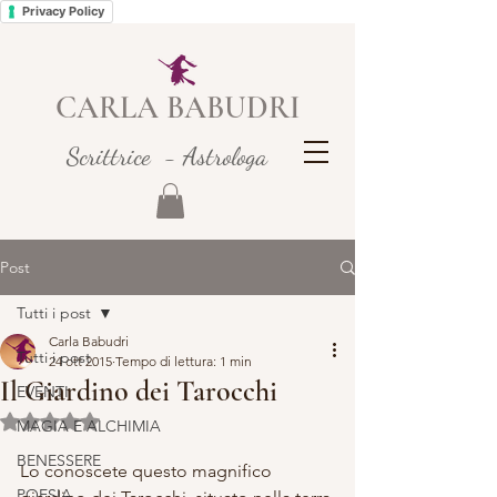
Privacy Policy
CARLA BABUDRI
Scrittrice - Astrologa
Post
Tutti i post
Carla Babudri
Tutti i post
24 ott 2015
Tempo di lettura: 1 min
Il Giardino dei Tarocchi
EVENTI
Valutazione NaN stelle su 5.
MAGIA E ALCHIMIA
BENESSERE
Lo conoscete questo magnifico 
POESIA