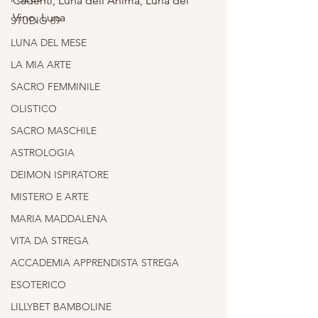
Cadenti, Luna dell’Anima, Luna del 
Vino, Luna 
STUDIO 69
LUNA DEL MESE
LA MIA ARTE
SACRO FEMMINILE
OLISTICO
SACRO MASCHILE
ASTROLOGIA
DEIMON ISPIRATORE
MISTERO E ARTE
MARIA MADDALENA
VITA DA STREGA
ACCADEMIA APPRENDISTA STREGA
ESOTERICO
LILLYBET BAMBOLINE