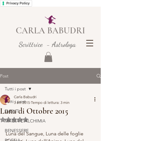
Privacy Policy
CARLA BABUDRI
Scrittrice - Astrologa
Post
Tutti i post
Carla Babudri
Tutti i post
3 ott 2015
Tempo di lettura: 3 min
Luna di Ottobre 2015
EVENTI
Valutazione NaN stelle su 5.
MAGIA E ALCHIMIA
BENESSERE
Luna del Sangue, Luna delle foglie 
POESIA