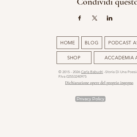
Condividi quest
HOME
BLOG
PODCAST A
SHOP
ACCADEMIA 
© 2015 - 2026
Carla Babudri
-Storia Di Una Poes
P.Iva 02553240975
Dichiarazione opere del proprio ingegno
Privacy Policy