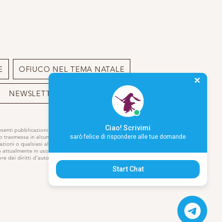
E
OFIUCO NEL TEMA NATALE
NEWSLETTER
BIO
Ciao! Scrivimi
resenti pubblicazioni o sito può essere
 o trasmessa in alcun modo,
sarò felice di rispondere alle tue domande
azioni o qualsiasi altro modo di
a attualmente in uso o che verrà
e dei diritti d’autore.
Start Chat