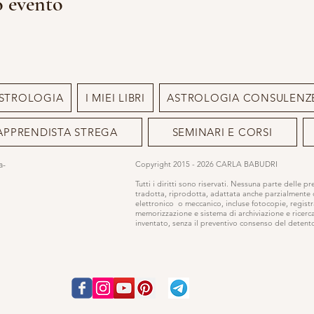
o evento
STROLOGIA
I MIEI LIBRI
ASTROLOGIA CONSULENZ
APPRENDISTA STREGA
SEMINARI E CORSI
ia-
Copyright 2015 - 2026 CARLA BABUDRI
Tutti i diritti sono riservati. Nessuna parte delle p
tradotta, riprodotta, adattata anche parzialmente
elettronico o meccanico, incluse fotocopie, registr
memorizzazione e sistema di archiviazione e ricerc
inventato, senza il preventivo consenso del detentor