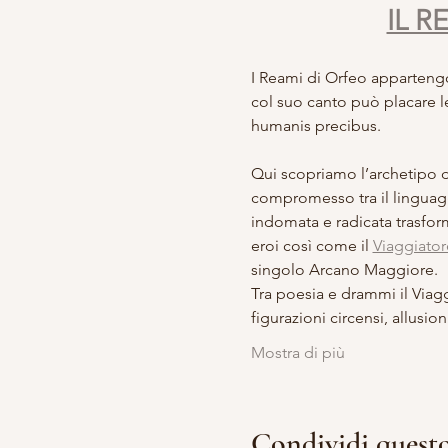
IL R
I Reami di Orfeo apparteng
col suo canto può placare le
humanis precibus.
Qui scopriamo l’archetipo d
compromesso tra il linguagg
indomata e radicata trasform
eroi così come il 
Viaggiator
singolo Arcano Maggiore.
Tra poesia e drammi il Viagg
figurazioni circensi, allus
Mostra di più
Condividi quest