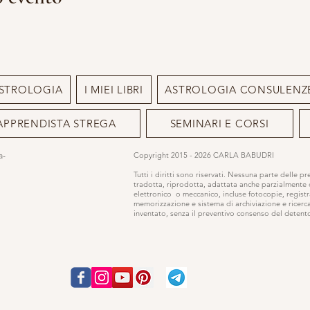
STROLOGIA
I MIEI LIBRI
ASTROLOGIA CONSULENZ
APPRENDISTA STREGA
SEMINARI E CORSI
ia-
Copyright 2015 - 2026 CARLA BABUDRI
Tutti i diritti sono riservati. Nessuna parte delle p
tradotta, riprodotta, adattata anche parzialmente
elettronico o meccanico, incluse fotocopie, registr
memorizzazione e sistema di archiviazione e ricerc
inventato, senza il preventivo consenso del detentor