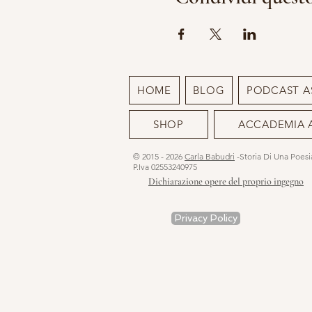
HOME
BLOG
PODCAST A
SHOP
ACCADEMIA 
© 2015 - 2026
Carla Babudri
-Storia Di Una Poes
P.Iva 02553240975
Dichiarazione opere del proprio ingegno
Privacy Policy