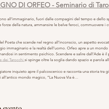
EGNO DI ORFEO - Seminario di Taro
ono all’immaginario, fuori dalle compagini del tempo e dello 
 forze della natura, ammansire le belve feroci, commuovere i cuo
el Poeta che scende nel regno all’inconscio, un aspetto evocat
io immaginario e la realtà dell’uomo. Orfeo apre a un mondo d
andosi in sentimento psichico. Scendere e salire dall’Ade è il pr
e dei Tarocchi 
si spinge oltre la soglia dando spazio e parola al
iatore inquieto apre il palcoscenico e racconta una storia tra gi
ioni all’antico mondo magico, “La Nuova Via è…
o evento