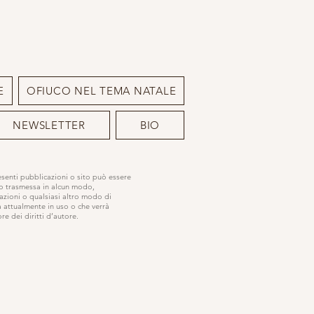
E
OFIUCO NEL TEMA NATALE
NEWSLETTER
BIO
resenti pubblicazioni o sito può essere
 o trasmessa in alcun modo,
azioni o qualsiasi altro modo di
a attualmente in uso o che verrà
e dei diritti d’autore.