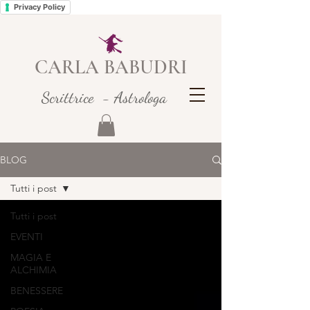
Privacy Policy
CARLA BABUDRI
Scrittrice - Astrologa
BLOG
Tutti i post
Tutti i post
EVENTI
MAGIA E
ALCHIMIA
BENESSERE