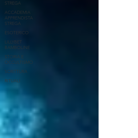
STREGA
ACCADEMIA
APPRENDISTA
STREGA
ESOTERICO
LILLYBET
BAMBOLINE
STORIA E
OCCULTISMO
SCRITTURA
RITUALI