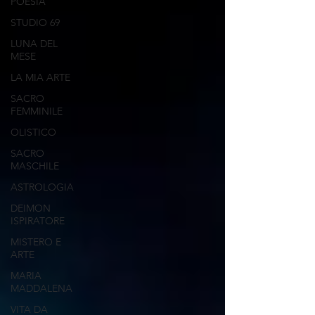
POESIA
STUDIO 69
LUNA DEL
MESE
LA MIA ARTE
SACRO
FEMMINILE
OLISTICO
SACRO
MASCHILE
ASTROLOGIA
DEIMON
ISPIRATORE
MISTERO E
ARTE
MARIA
MADDALENA
VITA DA