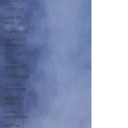
POESIA
STUDIO 69
LUNA DEL
MESE
LA MIA ARTE
SACRO
FEMMINILE
OLISTICO
SACRO
MASCHILE
ASTROLOGIA
DEIMON
ISPIRATORE
MISTERO E
ARTE
MARIA
MADDALENA
VITA DA