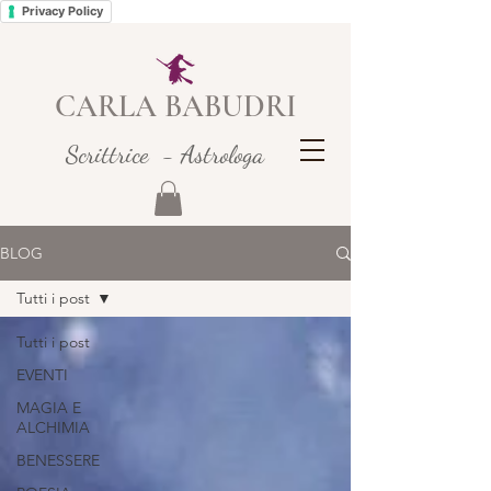
Privacy Policy
CARLA BABUDRI
Scrittrice - Astrologa
BLOG
Tutti i post
Tutti i post
EVENTI
MAGIA E
ALCHIMIA
BENESSERE