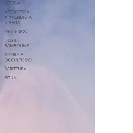
STREGA
ACCADEMIA
APPRENDISTA
STREGA
ESOTERICO
LILLYBET
BAMBOLINE
STORIA E
OCCULTISMO
SCRITTURA
RITUALI