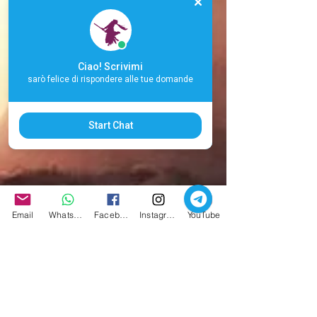
Ciao! Scrivimi
sarò felice di rispondere alle tue domande
Start Chat
Email
Whatsapp
Facebook
Instagram
YouTube