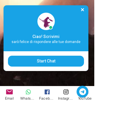
Ciao! Scrivimi
sarò felice di rispondere alle tue domande
Start Chat
Email
Whatsapp
Facebook
Instagram
YouTube
Carla Babudri