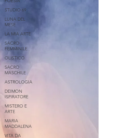
POESIA
STUDIO 69
LUNA DEL
MESE
LA MIA ARTE
SACRO
FEMMINILE
OLISTICO
SACRO
MASCHILE
ASTROLOGIA
DEIMON
ISPIRATORE
MISTERO E
ARTE
MARIA
MADDALENA
VITA DA