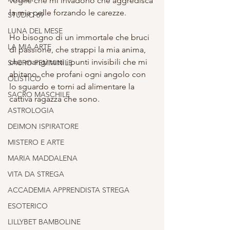
voglie che mi invadono che aggredisca 
la mia pelle forzando le carezze.
STUDIO 69
LUNA DEL MESE
Ho bisogno di un immortale che bruci 
LA MIA ARTE
di passione, che strappi la mia anima, 
che mangi tutti i punti invisibili che mi 
SACRO FEMMINILE
abitano, che profani ogni angolo con 
OLISTICO
lo sguardo e torni ad alimentare la 
SACRO MASCHILE
cattiva ragazza che sono.
ASTROLOGIA
DEIMON ISPIRATORE
MISTERO E ARTE
MARIA MADDALENA
VITA DA STREGA
ACCADEMIA APPRENDISTA STREGA
ESOTERICO
LILLYBET BAMBOLINE