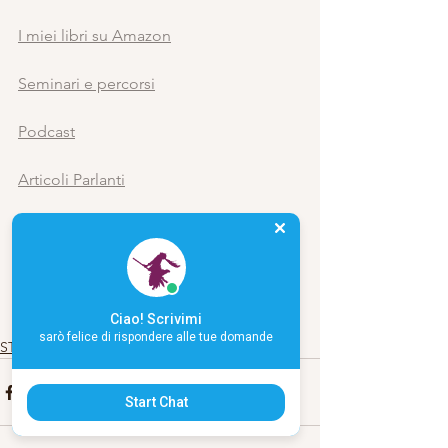
I miei libri su Amazon
Seminari e percorsi
Podcast
Articoli Parlanti
Colloqui personali
Biografia 
Ciao! Scrivimi
Scrivimi
sarò felice di rispondere alle tue domande
STUDIO 69
Start Chat