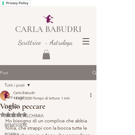
Privacy Policy
CARLA BABUDRI
Scrittrice - Astrologa
Post
Tutti i post
Carla Babudri
Tutti i post
14 ago 2020
Tempo di lettura: 1 min
Voglio peccare
EVENTI
Valutazione NaN stelle su 5.
MAGIA E ALCHIMIA
Ho bisogno di un complice che abbia 
BENESSERE
follia, che strappi con la bocca tutte le 
POESIA