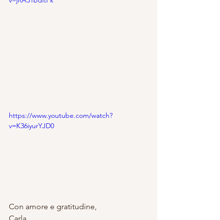
v=jRA31bditPk
https://www.youtube.com/watch?
v=K36iyurYJD0
Con amore e gratitudine,
Carla