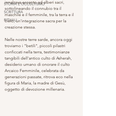
innalzava accanto ad alberi sacri, 
STORIA E OCCULTISMO
sottolineando il connubio tra il 
SCRITTURA
maschile e il femminile, tra la terra e il 
RITUALI
cielo, un'integrazione sacra per la 
creazione stessa.
Nelle nostre terre sarde, ancora oggi 
troviamo i "betili", piccoli pilastri 
conficcati nella terra, testimonianze 
tangibili dell'antico culto di Asherah, 
desiderio umano di onorare il culto 
Arcaico Femminile, celebrata da 
generazioni passate, ritrova eco nella 
figura di Maria, la madre di Gesù, 
oggetto di devozione millenaria.