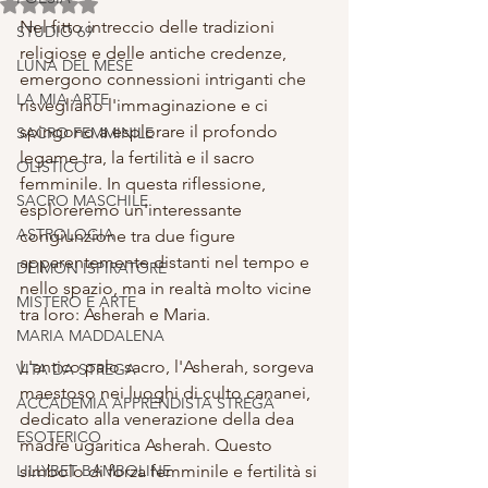
Valutazione NaN stelle su 5.
Nel fitto intreccio delle tradizioni 
STUDIO 69
religiose e delle antiche credenze, 
LUNA DEL MESE
emergono connessioni intriganti che 
LA MIA ARTE
risvegliano l'immaginazione e ci 
spingono a esplorare il profondo 
SACRO FEMMINILE
legame tra, la fertilità e il sacro 
OLISTICO
femminile. In questa riflessione, 
SACRO MASCHILE
esploreremo un'interessante 
ASTROLOGIA
congiunzione tra due figure 
apparentemente distanti nel tempo e 
DEIMON ISPIRATORE
nello spazio, ma in realtà molto vicine 
MISTERO E ARTE
tra loro: Asherah e Maria.
MARIA MADDALENA
L'antico palo sacro, l'Asherah, sorgeva 
VITA DA STREGA
maestoso nei luoghi di culto cananei, 
ACCADEMIA APPRENDISTA STREGA
dedicato alla venerazione della dea 
ESOTERICO
madre ugaritica Asherah. Questo 
LILLYBET BAMBOLINE
simbolo di forza femminile e fertilità si 