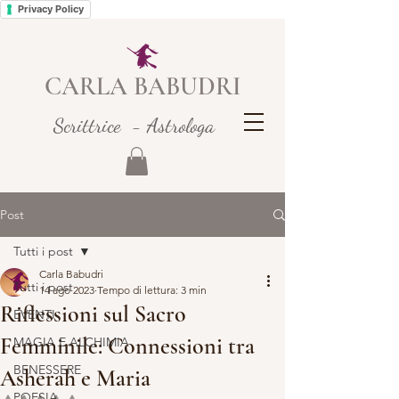
Privacy Policy
CARLA BABUDRI
Scrittrice - Astrologa
Post
Tutti i post
Carla Babudri
Tutti i post
14 ago 2023
Tempo di lettura: 3 min
Riflessioni sul Sacro
EVENTI
Femminile: Connessioni tra
MAGIA E ALCHIMIA
BENESSERE
Asherah e Maria
POESIA