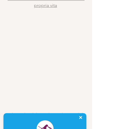
propria vita
File Audio del Rituale Meditativo del 
Divorzio Energetico